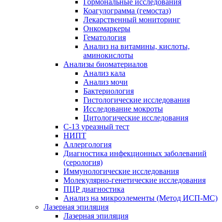
Гормональные исследования
Коагулограмма (гемостаз)
Лекарственный мониторинг
Онкомаркеры
Гематология
Анализ на витамины, кислоты,
аминокислоты
Анализы биоматериалов
Анализ кала
Анализ мочи
Бактериология
Гистологические исследования
Исследование мокроты
Цитологические исследования
С-13 уреазный тест
НИПТ
Аллергология
Диагностика инфекционных заболеваний
(серология)
Иммунологические исследования
Молекулярно-генетические исследования
ПЦР диагностика
Анализ на микроэлементы (Метод ИСП-МС)
Лазерная эпиляция
Лазерная эпиляция