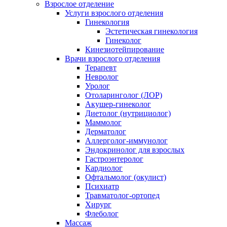
Взрослое отделение
Услуги взрослого отделения
Гинекология
Эстетическая гинекология
Гинеколог
Кинезиотейпирование
Врачи взрослого отделения
Терапевт
Невролог
Уролог
Отоларинголог (ЛОР)
Акушер-гинеколог
Диетолог (нутрициолог)
Маммолог
Дерматолог
Аллерголог-иммунолог
Эндокринолог для взрослых
Гастроэнтеролог
Кардиолог
Офтальмолог (окулист)
Психиатр
Травматолог-ортопед
Хирург
Флеболог
Массаж