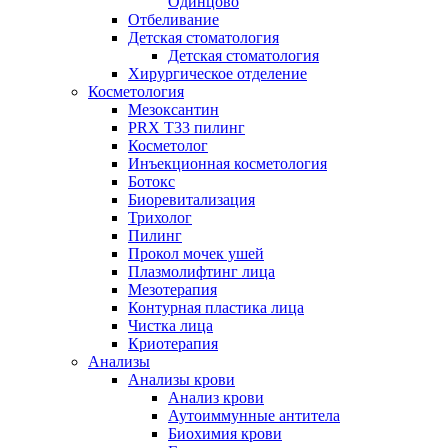
Одинцово
Отбеливание
Детская стоматология
Детская стоматология
Хирургическое отделение
Косметология
Мезоксантин
PRX T33 пилинг
Косметолог
Инъекционная косметология
Ботокс
Биоревитализация
Трихолог
Пилинг
Прокол мочек ушей
Плазмолифтинг лица
Мезотерапия
Контурная пластика лица
Чистка лица
Криотерапия
Анализы
Анализы крови
Анализ крови
Аутоиммунные антитела
Биохимия крови