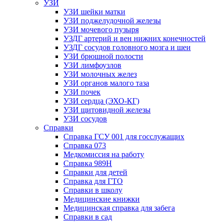
УЗИ
УЗИ шейки матки
УЗИ поджелудочной железы
УЗИ мочевого пузыря
УЗДГ артерий и вен нижних конечностей
УЗДГ сосудов головного мозга и шеи
УЗИ брюшной полости
УЗИ лимфоузлов
УЗИ молочных желез
УЗИ органов малого таза
УЗИ почек
УЗИ сердца (ЭХО-КГ)
УЗИ щитовидной железы
УЗИ сосудов
Справки
Справка ГСУ 001 для госслужащих
Справка 073
Медкомиссия на работу
Справка 989Н
Справки для детей
Справка для ГТО
Справки в школу
Медицинские книжки
Медицинская справка для забега
Справки в сад