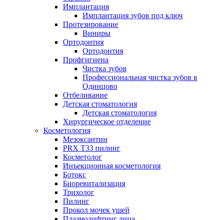
Имплантация
Имплантация зубов под ключ
Протезирование
Виниры
Ортодонтия
Ортодонтия
Профгигиена
Чистка зубов
Профессиональная чистка зубов в
Одинцово
Отбеливание
Детская стоматология
Детская стоматология
Хирургическое отделение
Косметология
Мезоксантин
PRX T33 пилинг
Косметолог
Инъекционная косметология
Ботокс
Биоревитализация
Трихолог
Пилинг
Прокол мочек ушей
Плазмолифтинг лица