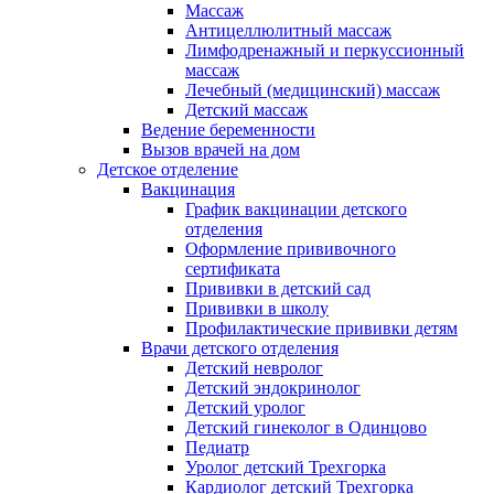
Массаж
Антицеллюлитный массаж
Лимфодренажный и перкуссионный
массаж
Лечебный (медицинский) массаж
Детский массаж
Ведение беременности
Вызов врачей на дом
Детское отделение
Вакцинация
График вакцинации детского
отделения
Оформление прививочного
сертификата
Прививки в детский сад
Прививки в школу
Профилактические прививки детям
Врачи детского отделения
Детский невролог
Детский эндокринолог
Детский уролог
Детский гинеколог в Одинцово
Педиатр
Уролог детский Трехгорка
Кардиолог детский Трехгорка