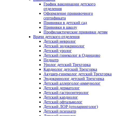
График вакцинации детского
отделения
Оформление прививочного
сертификата
Прививки в детский сад
Прививки в школу
Профилактические прививки детям
Врачи детского отделения
Детский невролог
Детский эндокринолог
Детский уролог
Детский гинеколог в Одинцово
Педиатр
Уролог детский Трехгорка
Кардиолог детский Трехгорка
Акушер-гинеколог детский Трехгорка
Эндокринолог детский Трехгорка
Детский аллерголог-иммунолог
Детский дерматолог
Детский гастроэнтеролог
Детский кардиолог
Детский офтальмолог
Детский ЛОР (отоларинголог)
Детский психиатр
Детский психолог