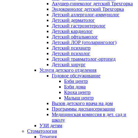
Акушер-гинеколог детский Трехгорка
Эндокринолог детский Трехгорка
Детский аллерголог-иммунолог
Детский дерматолог
Детский гастроэнтеролог
Детский кардиолог
Детский офтальмолог
Детский ЛОР (отоларинголог)
Детский психиатр
Детский психолог
Детский травматолог-ортопед
Детский хирург
Услуги детского отделения
Годовое обслуживание
Бэби центр
Бэби дома
Кроха центр
Малыш центр
Вызов детского врача на дом
Программы диспансеризации
Медицинская комиссия в дет. сад и
школу
УЗИ детям
Стоматология
Терапия