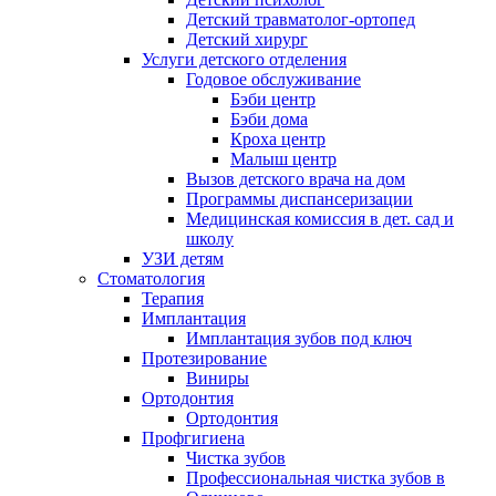
Детский травматолог-ортопед
Детский хирург
Услуги детского отделения
Годовое обслуживание
Бэби центр
Бэби дома
Кроха центр
Малыш центр
Вызов детского врача на дом
Программы диспансеризации
Медицинская комиссия в дет. сад и
школу
УЗИ детям
Стоматология
Терапия
Имплантация
Имплантация зубов под ключ
Протезирование
Виниры
Ортодонтия
Ортодонтия
Профгигиена
Чистка зубов
Профессиональная чистка зубов в