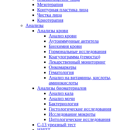
Мезотерапия
Контурная пластика лица
Чистка лица
Криотерапия
Анализы
Анализы крови
Анализ крови
Аутоиммунные антитела
Биохимия крови
Гормональные исследования
Коагулограмма (гемостаз)
Лекарственный мониторинг
Онкомаркеры
Гематология
Анализ на витамины, кислоты,
аминокислоты
Анализы биоматериалов
Анализ кала
Анализ мочи
Бактериология
Гистологические исследования
Исследование мокроты
Цитологические исследования
С-13 уреазный тест
НИПТ