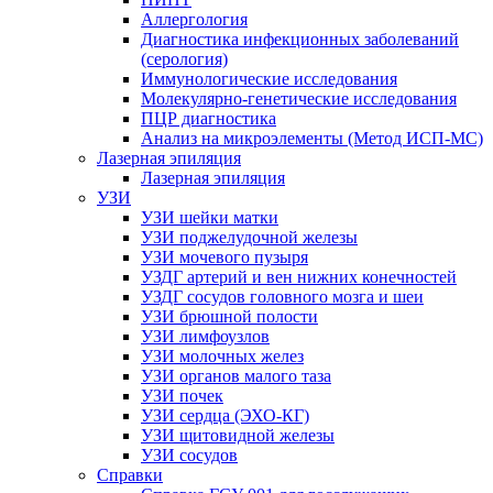
Аллергология
Диагностика инфекционных заболеваний
(серология)
Иммунологические исследования
Молекулярно-генетические исследования
ПЦР диагностика
Анализ на микроэлементы (Метод ИСП-МС)
Лазерная эпиляция
Лазерная эпиляция
УЗИ
УЗИ шейки матки
УЗИ поджелудочной железы
УЗИ мочевого пузыря
УЗДГ артерий и вен нижних конечностей
УЗДГ сосудов головного мозга и шеи
УЗИ брюшной полости
УЗИ лимфоузлов
УЗИ молочных желез
УЗИ органов малого таза
УЗИ почек
УЗИ сердца (ЭХО-КГ)
УЗИ щитовидной железы
УЗИ сосудов
Справки