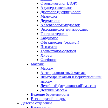
Отоларинголог (ЛОР)
Акушер-гинеколог
Диетолог (нутрициолог)
Маммолог
Дерматолог
Аллерголог-иммунолог
Эндокринолог для взрослых
Гастроэнтеролог
Кардиолог
Офтальмолог (окулист)
Психиатр
Травматолог-ортопед
Хирург
Флеболог
Массаж
Массаж
Антицеллюлитный массаж
Лимфодренажный и перкуссионный
массаж
Лечебный (медицинский) массаж
Детский массаж
Ведение беременности
Вызов врачей на дом
Детское отделение
Вакцинация