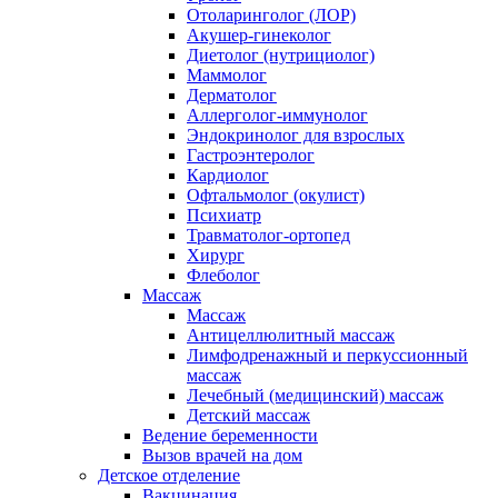
Отоларинголог (ЛОР)
Акушер-гинеколог
Диетолог (нутрициолог)
Маммолог
Дерматолог
Аллерголог-иммунолог
Эндокринолог для взрослых
Гастроэнтеролог
Кардиолог
Офтальмолог (окулист)
Психиатр
Травматолог-ортопед
Хирург
Флеболог
Массаж
Массаж
Антицеллюлитный массаж
Лимфодренажный и перкуссионный
массаж
Лечебный (медицинский) массаж
Детский массаж
Ведение беременности
Вызов врачей на дом
Детское отделение
Вакцинация