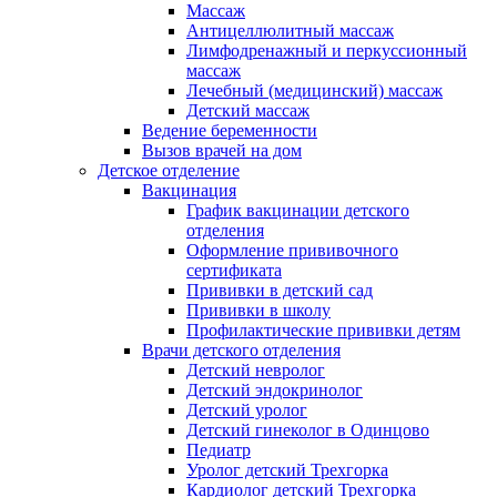
Массаж
Антицеллюлитный массаж
Лимфодренажный и перкуссионный
массаж
Лечебный (медицинский) массаж
Детский массаж
Ведение беременности
Вызов врачей на дом
Детское отделение
Вакцинация
График вакцинации детского
отделения
Оформление прививочного
сертификата
Прививки в детский сад
Прививки в школу
Профилактические прививки детям
Врачи детского отделения
Детский невролог
Детский эндокринолог
Детский уролог
Детский гинеколог в Одинцово
Педиатр
Уролог детский Трехгорка
Кардиолог детский Трехгорка