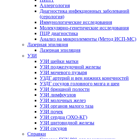
Аллергология
Диагностика инфекционных заболеваний
(серология)
Иммунологические исследования
Молекулярно-генетические исследования
ПЦР диагностика
Анализ на микроэлементы (Метод ИСП-МС)
Лазерная эпиляция
Лазерная эпиляция
УЗИ
УЗИ шейки матки
УЗИ поджелудочной железы
УЗИ мочевого пузыря
УЗДГ артерий и вен нижних конечностей
УЗДГ сосудов головного мозга и шеи
УЗИ брюшной полости
УЗИ лимфоузлов
УЗИ молочных желез
УЗИ органов малого таза
УЗИ почек
УЗИ сердца (ЭХО-КГ)
УЗИ щитовидной железы
УЗИ сосудов
Справки