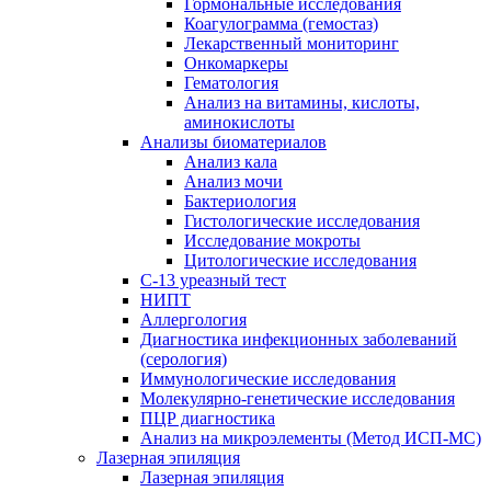
Гормональные исследования
Коагулограмма (гемостаз)
Лекарственный мониторинг
Онкомаркеры
Гематология
Анализ на витамины, кислоты,
аминокислоты
Анализы биоматериалов
Анализ кала
Анализ мочи
Бактериология
Гистологические исследования
Исследование мокроты
Цитологические исследования
С-13 уреазный тест
НИПТ
Аллергология
Диагностика инфекционных заболеваний
(серология)
Иммунологические исследования
Молекулярно-генетические исследования
ПЦР диагностика
Анализ на микроэлементы (Метод ИСП-МС)
Лазерная эпиляция
Лазерная эпиляция