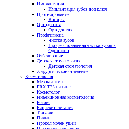
Имплантация
Имплантация зубов под ключ
Протезирование
Виниры
Ортодонтия
Ортодонтия
Профгигиена
Чистка зубов
Профессиональная чистка зубов в
Одинцово
Отбеливание
Детская стоматология
Детская стоматология
Хирургическое отделение
Косметология
Мезоксантин
PRX T33 пилинг
Косметолог
Инъекционная косметология
Ботокс
Биоревитализация
Трихолог
Пилинг
Прокол мочек ушей
Плазмолифтинг лица