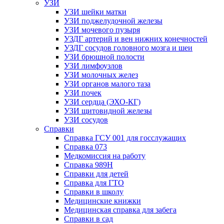
УЗИ
УЗИ шейки матки
УЗИ поджелудочной железы
УЗИ мочевого пузыря
УЗДГ артерий и вен нижних конечностей
УЗДГ сосудов головного мозга и шеи
УЗИ брюшной полости
УЗИ лимфоузлов
УЗИ молочных желез
УЗИ органов малого таза
УЗИ почек
УЗИ сердца (ЭХО-КГ)
УЗИ щитовидной железы
УЗИ сосудов
Справки
Справка ГСУ 001 для госслужащих
Справка 073
Медкомиссия на работу
Справка 989Н
Справки для детей
Справка для ГТО
Справки в школу
Медицинские книжки
Медицинская справка для забега
Справки в сад