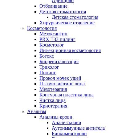
Одинцово
Отбеливание
Детская стоматология
Детская стоматология
Хирургическое отделение
Косметология
Мезоксантин
PRX T33 пилинг
Косметолог
Инъекционная косметология
Ботокс
Биоревитализация
Трихолог
Пилинг
Прокол мочек ушей
Плазмолифтинг лица
Мезотерапия
Контурная пластика лица
Чистка лица
Криотерапия
Анализы
Анализы крови
Анализ крови
Аутоиммунные антитела
Биохимия крови