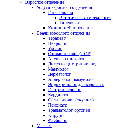
Взрослое отделение
Услуги взрослого отделения
Гинекология
Эстетическая гинекология
Гинеколог
Кинезиотейпирование
Врачи взрослого отделения
Терапевт
Невролог
Уролог
Отоларинголог (ЛОР)
Акушер-гинеколог
Диетолог (нутрициолог)
Маммолог
Дерматолог
Аллерголог-иммунолог
Эндокринолог для взрослых
Гастроэнтеролог
Кардиолог
Офтальмолог (окулист)
Психиатр
Травматолог-ортопед
Хирург
Флеболог
Массаж