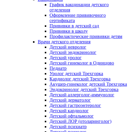
График вакцинации детского
отделения
Оформление прививочного
сертификата
Прививки в детский сад
Прививки в школу
Профилактические прививки детям
Врачи детского отделения
Детский невролог
Детский эндокринолог
Детский уролог
Детский гинеколог в Одинцово
Педиатр
Уролог детский Трехгорка
Кардиолог детский Трехгорка
Акушер-гинеколог детский Трехгорка
Эндокринолог детский Трехгорка
Детский аллерголог-иммунолог
Детский дерматолог
Детский гастроэнтеролог
Детский кардиолог
Детский офтальмолог
Детский ЛОР (отоларинголог)
Детский психиатр
Детский психолог