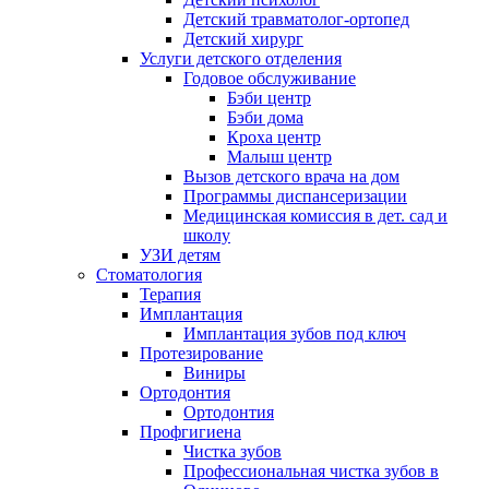
Детский травматолог-ортопед
Детский хирург
Услуги детского отделения
Годовое обслуживание
Бэби центр
Бэби дома
Кроха центр
Малыш центр
Вызов детского врача на дом
Программы диспансеризации
Медицинская комиссия в дет. сад и
школу
УЗИ детям
Стоматология
Терапия
Имплантация
Имплантация зубов под ключ
Протезирование
Виниры
Ортодонтия
Ортодонтия
Профгигиена
Чистка зубов
Профессиональная чистка зубов в