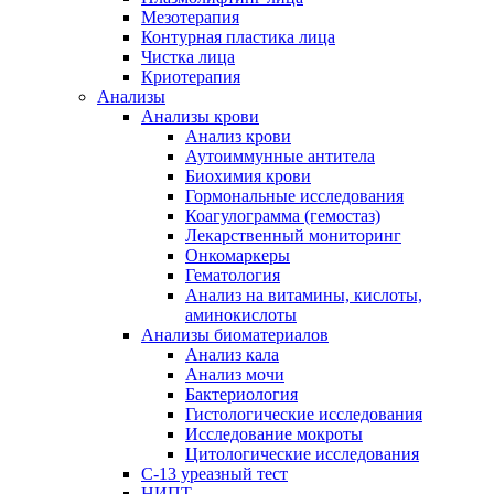
Мезотерапия
Контурная пластика лица
Чистка лица
Криотерапия
Анализы
Анализы крови
Анализ крови
Аутоиммунные антитела
Биохимия крови
Гормональные исследования
Коагулограмма (гемостаз)
Лекарственный мониторинг
Онкомаркеры
Гематология
Анализ на витамины, кислоты,
аминокислоты
Анализы биоматериалов
Анализ кала
Анализ мочи
Бактериология
Гистологические исследования
Исследование мокроты
Цитологические исследования
С-13 уреазный тест
НИПТ