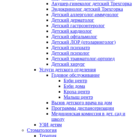
Акушер-гинеколог детский Трехгорка
Эндокринолог детский Трехгорка
Детский аллерголог-иммунолог
Детский дерматолог
Детский гастроэнтеролог
Детский кардиолог
Детский офтальмолог
Детский ЛОР (отоларинголог)
Детский психиатр
Детский психолог
Детский травматолог-ортопед
Детский хирург
Услуги детского отделения
Годовое обслуживание
Бэби центр
Бэби дома
Кроха центр
Малыш центр
Вызов детского врача на дом
Программы диспансеризации
Медицинская комиссия в дет. сад и
школу
УЗИ детям
Стоматология
Терапия