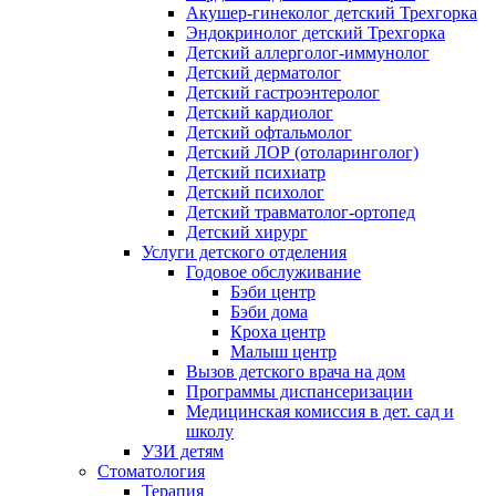
Акушер-гинеколог детский Трехгорка
Эндокринолог детский Трехгорка
Детский аллерголог-иммунолог
Детский дерматолог
Детский гастроэнтеролог
Детский кардиолог
Детский офтальмолог
Детский ЛОР (отоларинголог)
Детский психиатр
Детский психолог
Детский травматолог-ортопед
Детский хирург
Услуги детского отделения
Годовое обслуживание
Бэби центр
Бэби дома
Кроха центр
Малыш центр
Вызов детского врача на дом
Программы диспансеризации
Медицинская комиссия в дет. сад и
школу
УЗИ детям
Стоматология
Терапия