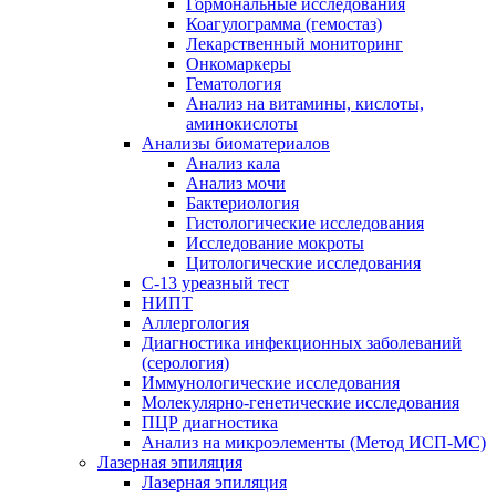
Гормональные исследования
Коагулограмма (гемостаз)
Лекарственный мониторинг
Онкомаркеры
Гематология
Анализ на витамины, кислоты,
аминокислоты
Анализы биоматериалов
Анализ кала
Анализ мочи
Бактериология
Гистологические исследования
Исследование мокроты
Цитологические исследования
С-13 уреазный тест
НИПТ
Аллергология
Диагностика инфекционных заболеваний
(серология)
Иммунологические исследования
Молекулярно-генетические исследования
ПЦР диагностика
Анализ на микроэлементы (Метод ИСП-МС)
Лазерная эпиляция
Лазерная эпиляция