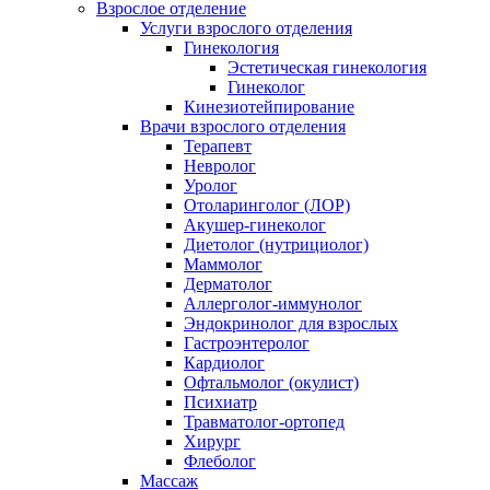
Взрослое отделение
Услуги взрослого отделения
Гинекология
Эстетическая гинекология
Гинеколог
Кинезиотейпирование
Врачи взрослого отделения
Терапевт
Невролог
Уролог
Отоларинголог (ЛОР)
Акушер-гинеколог
Диетолог (нутрициолог)
Маммолог
Дерматолог
Аллерголог-иммунолог
Эндокринолог для взрослых
Гастроэнтеролог
Кардиолог
Офтальмолог (окулист)
Психиатр
Травматолог-ортопед
Хирург
Флеболог
Массаж