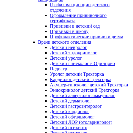
График вакцинации детского
отделения
Оформление прививочного
сертификата
Прививки в детский сад
Прививки в школу
Профилактические прививки детям
Врачи детского отделения
Детский невролог
Детский эндокринолог
Детский уролог
Детский гинеколог в Одинцово
Педиатр
Уролог детский Трехгорка
Кардиолог детский Трехгорка
Акушер-гинеколог детский Трехгорка
Эндокринолог детский Трехгорка
Детский аллерголог-иммунолог
Детский дерматолог
Детский гастроэнтеролог
Детский кардиолог
Детский офтальмолог
Детский ЛОР (отоларинголог)
Детский психиатр
Детский психолог