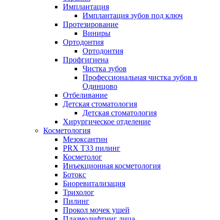
Имплантация
Имплантация зубов под ключ
Протезирование
Виниры
Ортодонтия
Ортодонтия
Профгигиена
Чистка зубов
Профессиональная чистка зубов в
Одинцово
Отбеливание
Детская стоматология
Детская стоматология
Хирургическое отделение
Косметология
Мезоксантин
PRX T33 пилинг
Косметолог
Инъекционная косметология
Ботокс
Биоревитализация
Трихолог
Пилинг
Прокол мочек ушей
Плазмолифтинг лица