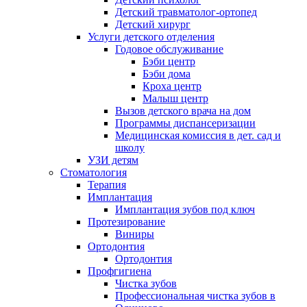
Детский травматолог-ортопед
Детский хирург
Услуги детского отделения
Годовое обслуживание
Бэби центр
Бэби дома
Кроха центр
Малыш центр
Вызов детского врача на дом
Программы диспансеризации
Медицинская комиссия в дет. сад и
школу
УЗИ детям
Стоматология
Терапия
Имплантация
Имплантация зубов под ключ
Протезирование
Виниры
Ортодонтия
Ортодонтия
Профгигиена
Чистка зубов
Профессиональная чистка зубов в