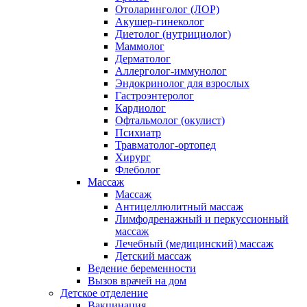
Отоларинголог (ЛОР)
Акушер-гинеколог
Диетолог (нутрициолог)
Маммолог
Дерматолог
Аллерголог-иммунолог
Эндокринолог для взрослых
Гастроэнтеролог
Кардиолог
Офтальмолог (окулист)
Психиатр
Травматолог-ортопед
Хирург
Флеболог
Массаж
Массаж
Антицеллюлитный массаж
Лимфодренажный и перкуссионный
массаж
Лечебный (медицинский) массаж
Детский массаж
Ведение беременности
Вызов врачей на дом
Детское отделение
Вакцинация