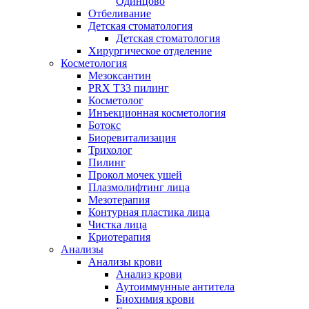
Одинцово
Отбеливание
Детская стоматология
Детская стоматология
Хирургическое отделение
Косметология
Мезоксантин
PRX T33 пилинг
Косметолог
Инъекционная косметология
Ботокс
Биоревитализация
Трихолог
Пилинг
Прокол мочек ушей
Плазмолифтинг лица
Мезотерапия
Контурная пластика лица
Чистка лица
Криотерапия
Анализы
Анализы крови
Анализ крови
Аутоиммунные антитела
Биохимия крови