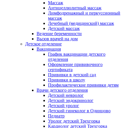
Массаж
Антицеллюлитный массаж
Лимфодренажный и перкуссионный
массаж
Лечебный (медицинский) массаж
Детский массаж
Ведение беременности
Вызов врачей на дом
Детское отделение
Вакцинация
График вакцинации детского
отделения
Оформление прививочного
сертификата
Прививки в детский сад
Прививки в школу
Профилактические прививки детям
Врачи детского отделения
Детский невролог
Детский эндокринолог
Детский уролог
Детский гинеколог в Одинцово
Педиатр
Уролог детский Трехгорка
Кардиолог детский Трехгорка