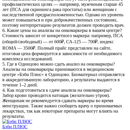
профилактических целях — например, мужчинам старше 45
лет (ПСА для скрининга рака простаты) или женщинам с
наследственной предрасположенностью. Однако их уровень
может повышаться и при доброкачественных состояниях,
поэтому интерпретацию результатов должен проводить врач.
6. Какие цены на анализы на онкомаркеры в вашем центре?
Стоимость зависит от конкретного маркера: например, ПСА
(общий/свободный) — от 600₽, СА-125 — 700₽, индекс
ROMA — 3500₽. Полный прайс представлен на сайте,
итоговая цена формируется в зависимости от необходимого
комплекса исследований.
5. Где в Одинцово можно сдать анализ на онкомаркеры?
Анализы на онкомаркеры принимаются в медицинском
центре «Бэби Плюс» в Одинцово. Биоматериал отправляется
в аккредитованную лабораторию, а результаты выдаются в
течение 1–2 дней.
4. Как подготовиться к сдаче анализа на онкомаркеры?
Забор крови проводится натощак (желательно утром).
Женщинам не рекомендуется сдавать маркеры во время
менструации. Также важно сообщить врачу о принимаемых
лекарствах, так как некоторые препараты могут влиять на
результаты.
Бэби ПЛЮС