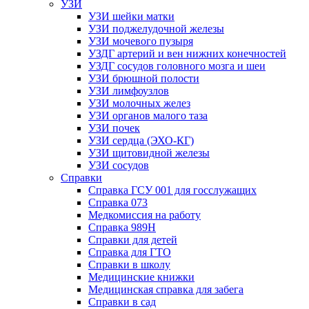
УЗИ
УЗИ шейки матки
УЗИ поджелудочной железы
УЗИ мочевого пузыря
УЗДГ артерий и вен нижних конечностей
УЗДГ сосудов головного мозга и шеи
УЗИ брюшной полости
УЗИ лимфоузлов
УЗИ молочных желез
УЗИ органов малого таза
УЗИ почек
УЗИ сердца (ЭХО-КГ)
УЗИ щитовидной железы
УЗИ сосудов
Справки
Справка ГСУ 001 для госслужащих
Справка 073
Медкомиссия на работу
Справка 989Н
Справки для детей
Справка для ГТО
Справки в школу
Медицинские книжки
Медицинская справка для забега
Справки в сад