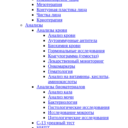
Мезотерапия
Контурная пластика лица
Чистка лица
Криотерапия
Анализы
Анализы крови
Анализ крови
Аутоиммунные антитела
Биохимия крови
Гормональные исследования
Коагулограмма (гемостаз)
Лекарственный мониторинг
Онкомаркеры
Гематология
Анализ на витамины, кислоты,
аминокислоты
Анализы биоматериалов
Анализ кала
Анализ мочи
Бактериология
Гистологические исследования
Исследование мокроты
Цитологические исследования
С-13 уреазный тест
НИПТ