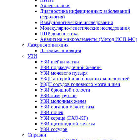
Аллергология
Диагностика инфекционных заболеваний
(серология)
Иммунологические исследования
Молекулярно-генетические исследования
ПЦР диагностика
Анализ на микроэлементы (Метод ИСП-МС)
Лазерная эпиляция
Лазерная эпиляция
УЗИ
УЗИ шейки матки
УЗИ поджелудочной железы
УЗИ мочевого пузыря
УЗДГ артерий и вен нижних конечностей
УЗДГ сосудов головного мозга и шеи
УЗИ брюшной полости
УЗИ лимфоузлов
УЗИ молочных желез
УЗИ органов малого таза
УЗИ почек
УЗИ сердца (ЭХО-КГ)
УЗИ щитовидной железы
УЗИ сосудов
Справки