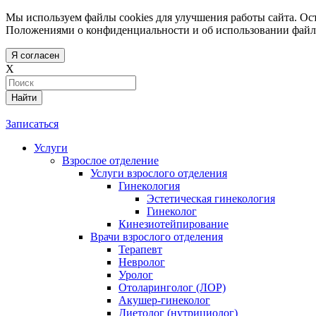
Мы используем файлы cookies для улучшения работы сайта. Ост
Положениями о конфиденциальности и об использовании файл
Я согласен
X
Найти
Записаться
Услуги
Взрослое отделение
Услуги взрослого отделения
Гинекология
Эстетическая гинекология
Гинеколог
Кинезиотейпирование
Врачи взрослого отделения
Терапевт
Невролог
Уролог
Отоларинголог (ЛОР)
Акушер-гинеколог
Диетолог (нутрициолог)