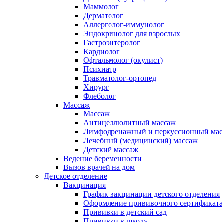
Маммолог
Дерматолог
Аллерголог-иммунолог
Эндокринолог для взрослых
Гастроэнтеролог
Кардиолог
Офтальмолог (окулист)
Психиатр
Травматолог-ортопед
Хирург
Флеболог
Массаж
Массаж
Антицеллюлитный массаж
Лимфодренажный и перкуссионный ма
Лечебный (медицинский) массаж
Детский массаж
Ведение беременности
Вызов врачей на дом
Детское отделение
Вакцинация
График вакцинации детского отделения
Оформление прививочного сертификат
Прививки в детский сад
Прививки в школу