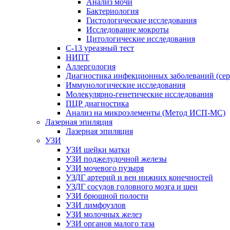
Анализ мочи
Бактериология
Гистологические исследования
Исследование мокроты
Цитологические исследования
С-13 уреазный тест
НИПТ
Аллергология
Диагностика инфекционных заболеваний (сер
Иммунологические исследования
Молекулярно-генетические исследования
ПЦР диагностика
Анализ на микроэлементы (Метод ИСП-МС)
Лазерная эпиляция
Лазерная эпиляция
УЗИ
УЗИ шейки матки
УЗИ поджелудочной железы
УЗИ мочевого пузыря
УЗДГ артерий и вен нижних конечностей
УЗДГ сосудов головного мозга и шеи
УЗИ брюшной полости
УЗИ лимфоузлов
УЗИ молочных желез
УЗИ органов малого таза