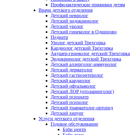
Профилактические прививки детям
Врачи детского отделения
Детский невролог
Детский эндокринолог
Детский уролог
Детский гинеколог в Одинцово
Педиатр
Уролог детский Трехгорка
Кардиолог детский Трехгорка
Акушер-гинеколог детский Трехгорка
Эндокринолог детский Трехгорка
Детский аллерголог-иммунолог
Детский дерматолог
Детский гастроэнтеролог
Детский кардиолог
Детский офтальмолог
Детский ЛОР (отоларинголог)
Детский психиатр
Детский психолог
Детский травматолог-ортопед
Детский хирург
Услуги детского отделения
Годовое обслуживание
Бэби центр
Бэби дома