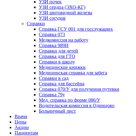
УЗИ почек
УЗИ сердца (ЭХО-КГ)
УЗИ щитовидной железы
УЗИ сосудов
Справки
Справка ГСУ 001 для госслужащих
Справка 073
Медкомиссия на работу
Справка 989Н
Справки для детей
Справка для ГТО
Справки в школу
Медицинские книжки
Медицинская справка для забега
Справки в сад
Справка для бассейна
Справка 070/У для получения путевки
Справка 79у
Мед. справка по форме 086/У
Водительская комиссия в Одинцово
Больничный лист
Врачи
Цены
Акции
Пациентам