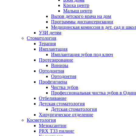
Кроха центр
Малыш центр
Вызов детского врача на дом
Программы диспансеризации
Медицинская комиссия в дет. сад и шко
УЗИ детям
Стоматология
Терапия
Имплантация
Имплантация зубов под ключ
Протезирование
Виниры
Ортодонтия
Ортодонтия
Профгигиена
Чистка зубов
Профессиональная чистка зубов в Один
Отбеливание
Детская стоматология
Детская стоматология
Хирургическое отделение
Косметология
Мезоксантин
PRX T33 пилинг