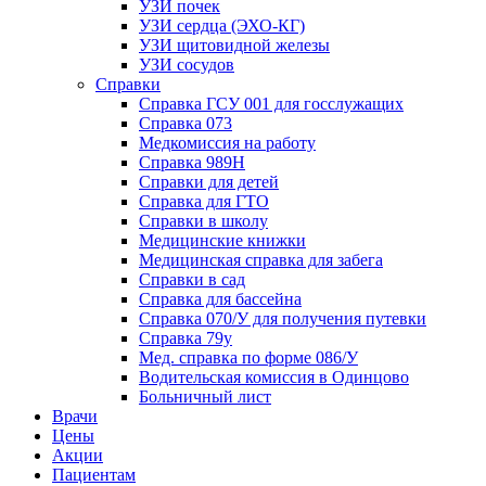
УЗИ почек
УЗИ сердца (ЭХО-КГ)
УЗИ щитовидной железы
УЗИ сосудов
Справки
Справка ГСУ 001 для госслужащих
Справка 073
Медкомиссия на работу
Справка 989Н
Справки для детей
Справка для ГТО
Справки в школу
Медицинские книжки
Медицинская справка для забега
Справки в сад
Справка для бассейна
Справка 070/У для получения путевки
Справка 79у
Мед. справка по форме 086/У
Водительская комиссия в Одинцово
Больничный лист
Врачи
Цены
Акции
Пациентам