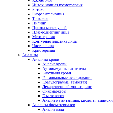
Косметолог
Инъекционная косметология
Ботокс
Биоревитализация
Трихолог
Пилинг
Прокол мочек ушей
Плазмолифтинг лица
Мезотерапия
Контурная пластика лица
Чистка лица
Криотерапия
Анализы
Анализы крови
Анализ крови
Аутоиммунные антитела
Биохимия крови
Гормональные исследования
Коагулограмма (гемостаз)
Лекарственный мониторинг
Онкомаркеры
Гематология
Анализ на витамины, кислоты, аминок
Анализы биоматериалов
Анализ кала