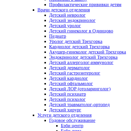
Профилактические прививки детям
Врачи детского отделения
Детский невролог
Детский эндокринолог
Детский уролог
Детский гинеколог в Одинцово
Педиатр
Уролог детский Трехгорка
Кардиолог детский Трехгорка
Акушер-гинеколог детский Трехгорка
Эндокринолог детский Трехгорка
Детский аллерголог-иммунолог
Детский дерматолог
Детский гастроэнтеролог
Детский кардиолог
Детский офтальмолог
Детский ЛОР (отоларинголог)
Детский психиатр
Детский психолог
Детский травматолог-ортопед
Детский хирург
Услуги детского отделения
Годовое обслуживание
Бэби центр
Бэби дома