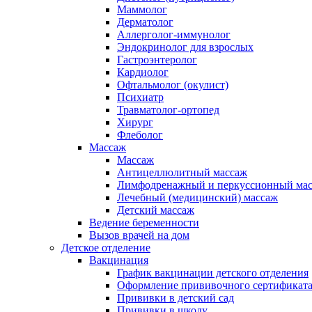
Маммолог
Дерматолог
Аллерголог-иммунолог
Эндокринолог для взрослых
Гастроэнтеролог
Кардиолог
Офтальмолог (окулист)
Психиатр
Травматолог-ортопед
Хирург
Флеболог
Массаж
Массаж
Антицеллюлитный массаж
Лимфодренажный и перкуссионный ма
Лечебный (медицинский) массаж
Детский массаж
Ведение беременности
Вызов врачей на дом
Детское отделение
Вакцинация
График вакцинации детского отделения
Оформление прививочного сертификат
Прививки в детский сад
Прививки в школу