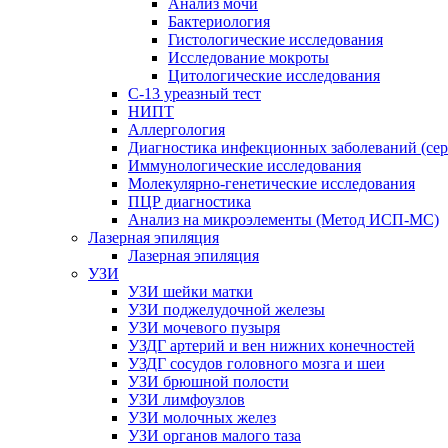
Анализ мочи
Бактериология
Гистологические исследования
Исследование мокроты
Цитологические исследования
С-13 уреазный тест
НИПТ
Аллергология
Диагностика инфекционных заболеваний (сер
Иммунологические исследования
Молекулярно-генетические исследования
ПЦР диагностика
Анализ на микроэлементы (Метод ИСП-МС)
Лазерная эпиляция
Лазерная эпиляция
УЗИ
УЗИ шейки матки
УЗИ поджелудочной железы
УЗИ мочевого пузыря
УЗДГ артерий и вен нижних конечностей
УЗДГ сосудов головного мозга и шеи
УЗИ брюшной полости
УЗИ лимфоузлов
УЗИ молочных желез
УЗИ органов малого таза