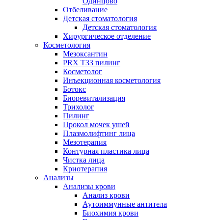
Одинцово
Отбеливание
Детская стоматология
Детская стоматология
Хирургическое отделение
Косметология
Мезоксантин
PRX T33 пилинг
Косметолог
Инъекционная косметология
Ботокс
Биоревитализация
Трихолог
Пилинг
Прокол мочек ушей
Плазмолифтинг лица
Мезотерапия
Контурная пластика лица
Чистка лица
Криотерапия
Анализы
Анализы крови
Анализ крови
Аутоиммунные антитела
Биохимия крови