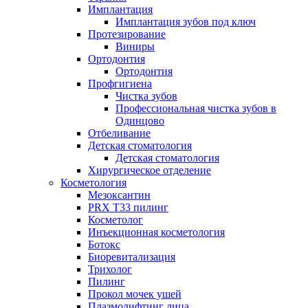
Имплантация
Имплантация зубов под ключ
Протезирование
Виниры
Ортодонтия
Ортодонтия
Профгигиена
Чистка зубов
Профессиональная чистка зубов в
Одинцово
Отбеливание
Детская стоматология
Детская стоматология
Хирургическое отделение
Косметология
Мезоксантин
PRX T33 пилинг
Косметолог
Инъекционная косметология
Ботокс
Биоревитализация
Трихолог
Пилинг
Прокол мочек ушей
Плазмолифтинг лица