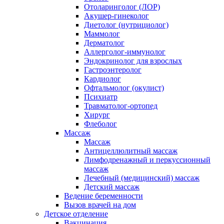
Отоларинголог (ЛОР)
Акушер-гинеколог
Диетолог (нутрициолог)
Маммолог
Дерматолог
Аллерголог-иммунолог
Эндокринолог для взрослых
Гастроэнтеролог
Кардиолог
Офтальмолог (окулист)
Психиатр
Травматолог-ортопед
Хирург
Флеболог
Массаж
Массаж
Антицеллюлитный массаж
Лимфодренажный и перкуссионный
массаж
Лечебный (медицинский) массаж
Детский массаж
Ведение беременности
Вызов врачей на дом
Детское отделение
Вакцинация