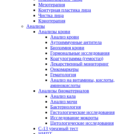
Мезотерапия
Контурная пластика лица
Чистка лица
Криотерапия
Анализы
Анализы крови
Анализ крови
Аутоиммунные антитела
Биохимия крови
Гормональные исследования
Коагулограмма (гемостаз)
Лекарственный мониторинг
Онкомаркеры
Гематология
Анализ на витамины, кислоты,
аминокислоты
Анализы биоматериалов
Анализ кала
Анализ мочи
Бактериология
Гистологические исследования
Исследование мокроты
Цитологические исследования
С-13 уреазный тест
НИПТ