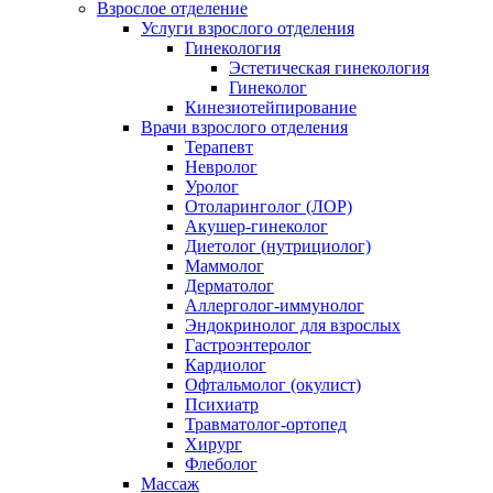
Взрослое отделение
Услуги взрослого отделения
Гинекология
Эстетическая гинекология
Гинеколог
Кинезиотейпирование
Врачи взрослого отделения
Терапевт
Невролог
Уролог
Отоларинголог (ЛОР)
Акушер-гинеколог
Диетолог (нутрициолог)
Маммолог
Дерматолог
Аллерголог-иммунолог
Эндокринолог для взрослых
Гастроэнтеролог
Кардиолог
Офтальмолог (окулист)
Психиатр
Травматолог-ортопед
Хирург
Флеболог
Массаж