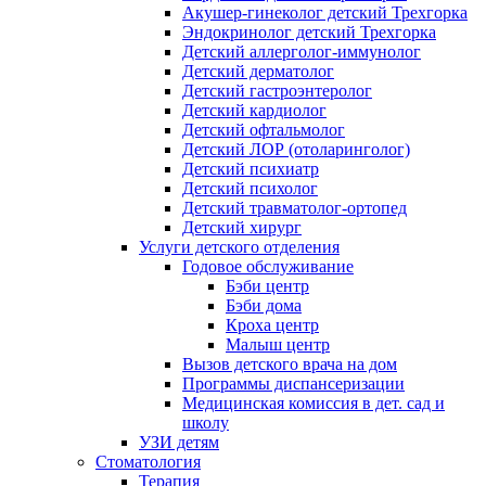
Акушер-гинеколог детский Трехгорка
Эндокринолог детский Трехгорка
Детский аллерголог-иммунолог
Детский дерматолог
Детский гастроэнтеролог
Детский кардиолог
Детский офтальмолог
Детский ЛОР (отоларинголог)
Детский психиатр
Детский психолог
Детский травматолог-ортопед
Детский хирург
Услуги детского отделения
Годовое обслуживание
Бэби центр
Бэби дома
Кроха центр
Малыш центр
Вызов детского врача на дом
Программы диспансеризации
Медицинская комиссия в дет. сад и
школу
УЗИ детям
Стоматология
Терапия