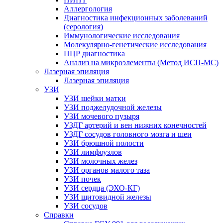
Аллергология
Диагностика инфекционных заболеваний
(серология)
Иммунологические исследования
Молекулярно-генетические исследования
ПЦР диагностика
Анализ на микроэлементы (Метод ИСП-МС)
Лазерная эпиляция
Лазерная эпиляция
УЗИ
УЗИ шейки матки
УЗИ поджелудочной железы
УЗИ мочевого пузыря
УЗДГ артерий и вен нижних конечностей
УЗДГ сосудов головного мозга и шеи
УЗИ брюшной полости
УЗИ лимфоузлов
УЗИ молочных желез
УЗИ органов малого таза
УЗИ почек
УЗИ сердца (ЭХО-КГ)
УЗИ щитовидной железы
УЗИ сосудов
Справки