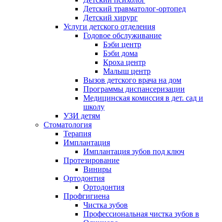
Детский травматолог-ортопед
Детский хирург
Услуги детского отделения
Годовое обслуживание
Бэби центр
Бэби дома
Кроха центр
Малыш центр
Вызов детского врача на дом
Программы диспансеризации
Медицинская комиссия в дет. сад и
школу
УЗИ детям
Стоматология
Терапия
Имплантация
Имплантация зубов под ключ
Протезирование
Виниры
Ортодонтия
Ортодонтия
Профгигиена
Чистка зубов
Профессиональная чистка зубов в