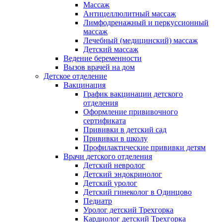
Массаж
Антицеллюлитный массаж
Лимфодренажный и перкуссионный
массаж
Лечебный (медицинский) массаж
Детский массаж
Ведение беременности
Вызов врачей на дом
Детское отделение
Вакцинация
График вакцинации детского
отделения
Оформление прививочного
сертификата
Прививки в детский сад
Прививки в школу
Профилактические прививки детям
Врачи детского отделения
Детский невролог
Детский эндокринолог
Детский уролог
Детский гинеколог в Одинцово
Педиатр
Уролог детский Трехгорка
Кардиолог детский Трехгорка