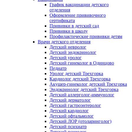
График вакцинации детского
отделения
Оформление прививочного
сертификата
Прививки в детский сад
Прививки в школу
Профилактические прививки детям
Врачи детского отделения
Детский невролог
Детский эндокринолог
Детский уролог
Детский гинеколог в Одинцово
Педиатр
Уролог детский Трехгорка
Кардиолог детский Трехгорка
Акушер-гинеколог детский Трехгорка
Эндокринолог детский Трехгорка
Детский аллерголог-иммунолог
Детский дерматолог
Детский гастроэнтеролог
Детский кардиолог
Детский офтальмолог
Детский ЛОР (отоларинголог)
Детский психиатр
Детский психолог