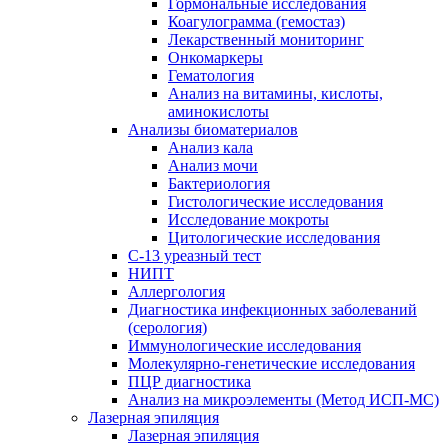
Гормональные исследования
Коагулограмма (гемостаз)
Лекарственный мониторинг
Онкомаркеры
Гематология
Анализ на витамины, кислоты,
аминокислоты
Анализы биоматериалов
Анализ кала
Анализ мочи
Бактериология
Гистологические исследования
Исследование мокроты
Цитологические исследования
С-13 уреазный тест
НИПТ
Аллергология
Диагностика инфекционных заболеваний
(серология)
Иммунологические исследования
Молекулярно-генетические исследования
ПЦР диагностика
Анализ на микроэлементы (Метод ИСП-МС)
Лазерная эпиляция
Лазерная эпиляция