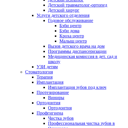
Детский травматолог-ортопед
Детский хирург
Услуги детского отделения
Годовое обслуживание
Бэби центр
Бэби дома
Кроха центр
Малыш центр
Вызов детского врача на дом
Программы диспансеризации
Медицинская комиссия в дет. сад и
школу
УЗИ детям
Стоматология
Терапия
Имплантация
Имплантация зубов под ключ
Протезирование
Виниры
Ортодонтия
Ортодонтия
Профгигиена
Чистка зубов
Профессиональная чистка зубов в