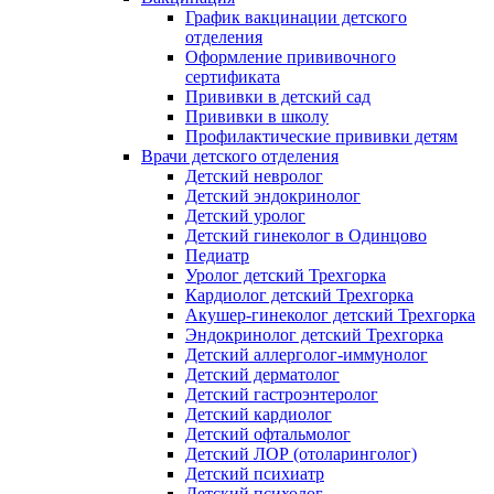
График вакцинации детского
отделения
Оформление прививочного
сертификата
Прививки в детский сад
Прививки в школу
Профилактические прививки детям
Врачи детского отделения
Детский невролог
Детский эндокринолог
Детский уролог
Детский гинеколог в Одинцово
Педиатр
Уролог детский Трехгорка
Кардиолог детский Трехгорка
Акушер-гинеколог детский Трехгорка
Эндокринолог детский Трехгорка
Детский аллерголог-иммунолог
Детский дерматолог
Детский гастроэнтеролог
Детский кардиолог
Детский офтальмолог
Детский ЛОР (отоларинголог)
Детский психиатр
Детский психолог