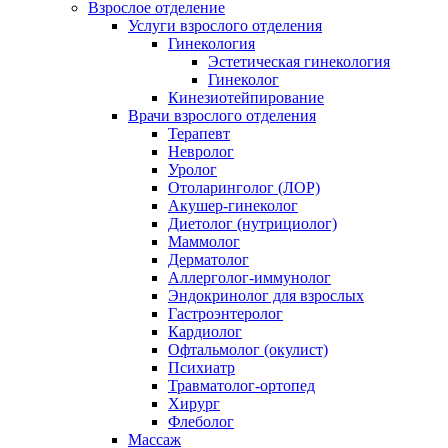
Взрослое отделение
Услуги взрослого отделения
Гинекология
Эстетическая гинекология
Гинеколог
Кинезиотейпирование
Врачи взрослого отделения
Терапевт
Невролог
Уролог
Отоларинголог (ЛОР)
Акушер-гинеколог
Диетолог (нутрициолог)
Маммолог
Дерматолог
Аллерголог-иммунолог
Эндокринолог для взрослых
Гастроэнтеролог
Кардиолог
Офтальмолог (окулист)
Психиатр
Травматолог-ортопед
Хирург
Флеболог
Массаж