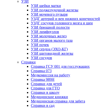
УЗИ
УЗИ шейки матки
УЗИ поджелудочной железы
УЗИ мочевого пузыря
УЗДГ артерий и вен нижних конечностей
УЗДГ сосудов головного мозга и шеи
УЗИ брюшной полости
УЗИ лимфоузлов
УЗИ молочных желез
УЗИ органов малого таза
УЗИ почек
УЗИ сердца (ЭХО-КГ)
УЗИ щитовидной железы
УЗИ сосудов
Справки
Справка ГСУ 001 для госслужащих
Справка 073
Медкомиссия на работу
Справка 989Н
Справки для детей
Справка для ГТО
Справки в школу
Медицинские книжки
Медицинская справка для забега
Справки в сад