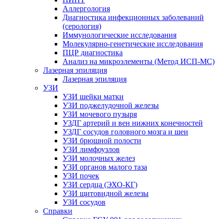
Аллергология
Диагностика инфекционных заболеваний
(серология)
Иммунологические исследования
Молекулярно-генетические исследования
ПЦР диагностика
Анализ на микроэлементы (Метод ИСП-МС)
Лазерная эпиляция
Лазерная эпиляция
УЗИ
УЗИ шейки матки
УЗИ поджелудочной железы
УЗИ мочевого пузыря
УЗДГ артерий и вен нижних конечностей
УЗДГ сосудов головного мозга и шеи
УЗИ брюшной полости
УЗИ лимфоузлов
УЗИ молочных желез
УЗИ органов малого таза
УЗИ почек
УЗИ сердца (ЭХО-КГ)
УЗИ щитовидной железы
УЗИ сосудов
Справки