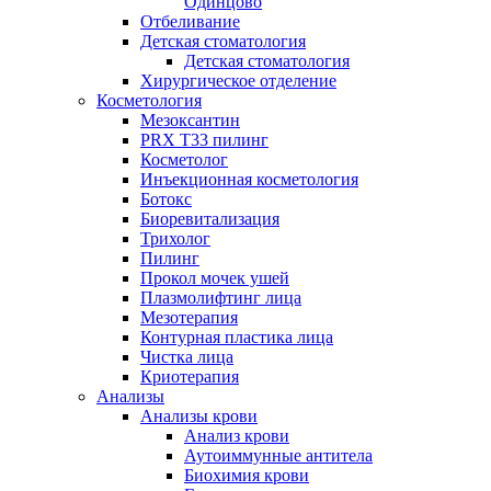
Одинцово
Отбеливание
Детская стоматология
Детская стоматология
Хирургическое отделение
Косметология
Мезоксантин
PRX T33 пилинг
Косметолог
Инъекционная косметология
Ботокс
Биоревитализация
Трихолог
Пилинг
Прокол мочек ушей
Плазмолифтинг лица
Мезотерапия
Контурная пластика лица
Чистка лица
Криотерапия
Анализы
Анализы крови
Анализ крови
Аутоиммунные антитела
Биохимия крови