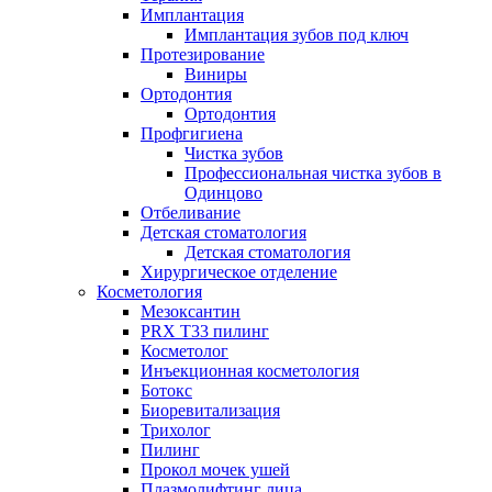
Имплантация
Имплантация зубов под ключ
Протезирование
Виниры
Ортодонтия
Ортодонтия
Профгигиена
Чистка зубов
Профессиональная чистка зубов в
Одинцово
Отбеливание
Детская стоматология
Детская стоматология
Хирургическое отделение
Косметология
Мезоксантин
PRX T33 пилинг
Косметолог
Инъекционная косметология
Ботокс
Биоревитализация
Трихолог
Пилинг
Прокол мочек ушей
Плазмолифтинг лица