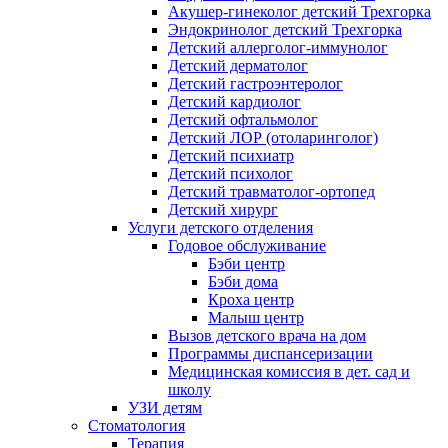
Акушер-гинеколог детский Трехгорка
Эндокринолог детский Трехгорка
Детский аллерголог-иммунолог
Детский дерматолог
Детский гастроэнтеролог
Детский кардиолог
Детский офтальмолог
Детский ЛОР (отоларинголог)
Детский психиатр
Детский психолог
Детский травматолог-ортопед
Детский хирург
Услуги детского отделения
Годовое обслуживание
Бэби центр
Бэби дома
Кроха центр
Малыш центр
Вызов детского врача на дом
Программы диспансеризации
Медицинская комиссия в дет. сад и
школу
УЗИ детям
Стоматология
Терапия