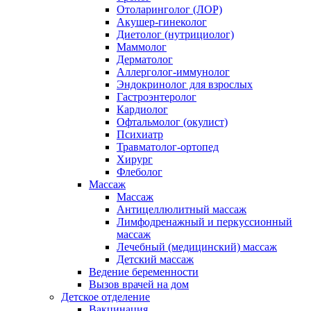
Отоларинголог (ЛОР)
Акушер-гинеколог
Диетолог (нутрициолог)
Маммолог
Дерматолог
Аллерголог-иммунолог
Эндокринолог для взрослых
Гастроэнтеролог
Кардиолог
Офтальмолог (окулист)
Психиатр
Травматолог-ортопед
Хирург
Флеболог
Массаж
Массаж
Антицеллюлитный массаж
Лимфодренажный и перкуссионный
массаж
Лечебный (медицинский) массаж
Детский массаж
Ведение беременности
Вызов врачей на дом
Детское отделение
Вакцинация