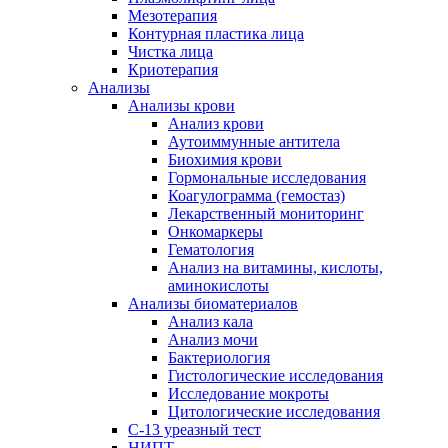
Мезотерапия
Контурная пластика лица
Чистка лица
Криотерапия
Анализы
Анализы крови
Анализ крови
Аутоиммунные антитела
Биохимия крови
Гормональные исследования
Коагулограмма (гемостаз)
Лекарственный мониторинг
Онкомаркеры
Гематология
Анализ на витамины, кислоты,
аминокислоты
Анализы биоматериалов
Анализ кала
Анализ мочи
Бактериология
Гистологические исследования
Исследование мокроты
Цитологические исследования
С-13 уреазный тест
НИПТ