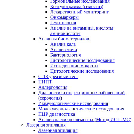
Гормональные исследования
Коагулограмма (гемостаз)
Лекарственный мониторинг
Онкомаркеры
Гематология
Анализ на витамины, кислоты,
аминокислоты
Анализы биоматериалов
Анализ кала
Анализ мочи
Бактериология
Гистологические исследования
Исследование мокроты
Цитологические исследования
С-13 уреазный тест
НИПТ
Аллергология
Диагностика инфекционных заболеваний
(серология)
Иммунологические исследования
Молекулярно-генетические исследования
ПЦР диагностика
Анализ на микроэлементы (Метод ИСП-МС)
Лазерная эпиляция
Лазерная эпиляция