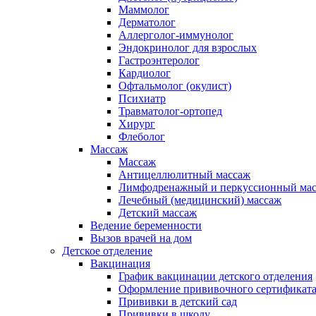
Маммолог
Дерматолог
Аллерголог-иммунолог
Эндокринолог для взрослых
Гастроэнтеролог
Кардиолог
Офтальмолог (окулист)
Психиатр
Травматолог-ортопед
Хирург
Флеболог
Массаж
Массаж
Антицеллюлитный массаж
Лимфодренажный и перкуссионный ма
Лечебный (медицинский) массаж
Детский массаж
Ведение беременности
Вызов врачей на дом
Детское отделение
Вакцинация
График вакцинации детского отделения
Оформление прививочного сертификат
Прививки в детский сад
Прививки в школу