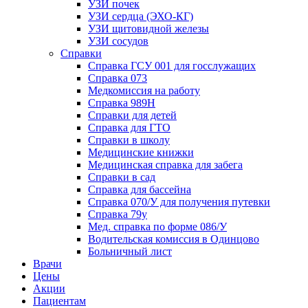
УЗИ почек
УЗИ сердца (ЭХО-КГ)
УЗИ щитовидной железы
УЗИ сосудов
Справки
Справка ГСУ 001 для госслужащих
Справка 073
Медкомиссия на работу
Справка 989Н
Справки для детей
Справка для ГТО
Справки в школу
Медицинские книжки
Медицинская справка для забега
Справки в сад
Справка для бассейна
Справка 070/У для получения путевки
Справка 79у
Мед. справка по форме 086/У
Водительская комиссия в Одинцово
Больничный лист
Врачи
Цены
Акции
Пациентам