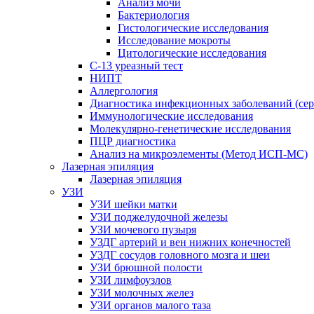
Анализ мочи
Бактериология
Гистологические исследования
Исследование мокроты
Цитологические исследования
С-13 уреазный тест
НИПТ
Аллергология
Диагностика инфекционных заболеваний (сер
Иммунологические исследования
Молекулярно-генетические исследования
ПЦР диагностика
Анализ на микроэлементы (Метод ИСП-МС)
Лазерная эпиляция
Лазерная эпиляция
УЗИ
УЗИ шейки матки
УЗИ поджелудочной железы
УЗИ мочевого пузыря
УЗДГ артерий и вен нижних конечностей
УЗДГ сосудов головного мозга и шеи
УЗИ брюшной полости
УЗИ лимфоузлов
УЗИ молочных желез
УЗИ органов малого таза