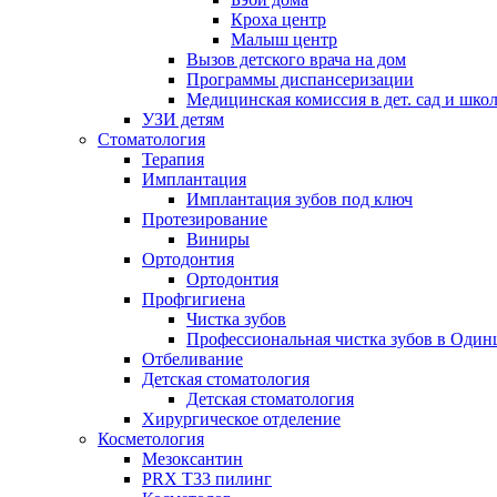
Кроха центр
Малыш центр
Вызов детского врача на дом
Программы диспансеризации
Медицинская комиссия в дет. сад и шко
УЗИ детям
Стоматология
Терапия
Имплантация
Имплантация зубов под ключ
Протезирование
Виниры
Ортодонтия
Ортодонтия
Профгигиена
Чистка зубов
Профессиональная чистка зубов в Один
Отбеливание
Детская стоматология
Детская стоматология
Хирургическое отделение
Косметология
Мезоксантин
PRX T33 пилинг