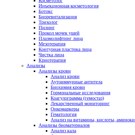
Косметолог
Инъекционная косметология
Ботокс
Биоревитализация
Трихолог
Пилинг
Прокол мочек ушей
Плазмолифтинг лица
Мезотерапия
Контурная пластика лица
Чистка лица
Криотерапия
Анализы
Анализы крови
Анализ крови
Аутоиммунные антитела
Биохимия крови
Гормональные исследования
Коагулограмма (гемостаз)
Лекарственный мониторинг
Онкомаркеры
Гематология
Анализ на витамины, кислоты, аминок
Анализы биоматериалов
Анализ кала