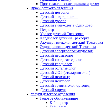
Профилактические прививки детям
Врачи детского отделения
Детский невролог
Детский эндокринолог
Детский уролог
Детский гинеколог в Одинцово
Педиатр
Уролог детский Трехгорка
Кардиолог детский Трехгорка
Акушер-гинеколог детский Трехгорка
Эндокринолог детский Трехгорка
Детский аллерголог-иммунолог
Детский дерматолог
Детский гастроэнтеролог
Детский кардиолог
Детский офтальмолог
Детский ЛОР (отоларинголог)
Детский психиатр
Детский психолог
Детский травматолог-ортопед
Детский хирург
Услуги детского отделения
Годовое обслуживание
Бэби центр
Бэби дома