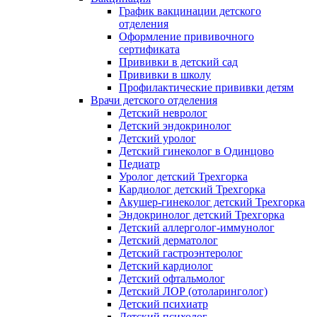
График вакцинации детского
отделения
Оформление прививочного
сертификата
Прививки в детский сад
Прививки в школу
Профилактические прививки детям
Врачи детского отделения
Детский невролог
Детский эндокринолог
Детский уролог
Детский гинеколог в Одинцово
Педиатр
Уролог детский Трехгорка
Кардиолог детский Трехгорка
Акушер-гинеколог детский Трехгорка
Эндокринолог детский Трехгорка
Детский аллерголог-иммунолог
Детский дерматолог
Детский гастроэнтеролог
Детский кардиолог
Детский офтальмолог
Детский ЛОР (отоларинголог)
Детский психиатр
Детский психолог