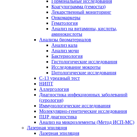
Гормональные исследования
Коагулограмма (гемостаз)
Лекарственный мониторинг
Онкомаркеры
Гематология
Анализ на витамины, кислоты,
аминокислоты
Анализы биоматериалов
Анализ кала
Анализ мочи
Бактериология
Гистологические исследования
Исследование мокроты
Цитологические исследования
С-13 уреазный тест
НИПТ
Аллергология
Диагностика инфекционных заболеваний
(серология)
Иммунологические исследования
Молекулярно-генетические исследования
ПЦР диагностика
Анализ на микроэлементы (Метод ИСП-МС)
Лазерная эпиляция
Лазерная эпиляция