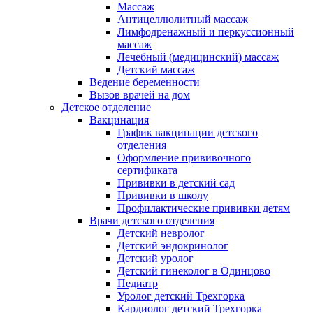
Массаж
Антицеллюлитный массаж
Лимфодренажный и перкуссионный
массаж
Лечебный (медицинский) массаж
Детский массаж
Ведение беременности
Вызов врачей на дом
Детское отделение
Вакцинация
График вакцинации детского
отделения
Оформление прививочного
сертификата
Прививки в детский сад
Прививки в школу
Профилактические прививки детям
Врачи детского отделения
Детский невролог
Детский эндокринолог
Детский уролог
Детский гинеколог в Одинцово
Педиатр
Уролог детский Трехгорка
Кардиолог детский Трехгорка