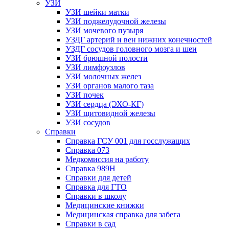
УЗИ
УЗИ шейки матки
УЗИ поджелудочной железы
УЗИ мочевого пузыря
УЗДГ артерий и вен нижних конечностей
УЗДГ сосудов головного мозга и шеи
УЗИ брюшной полости
УЗИ лимфоузлов
УЗИ молочных желез
УЗИ органов малого таза
УЗИ почек
УЗИ сердца (ЭХО-КГ)
УЗИ щитовидной железы
УЗИ сосудов
Справки
Справка ГСУ 001 для госслужащих
Справка 073
Медкомиссия на работу
Справка 989Н
Справки для детей
Справка для ГТО
Справки в школу
Медицинские книжки
Медицинская справка для забега
Справки в сад