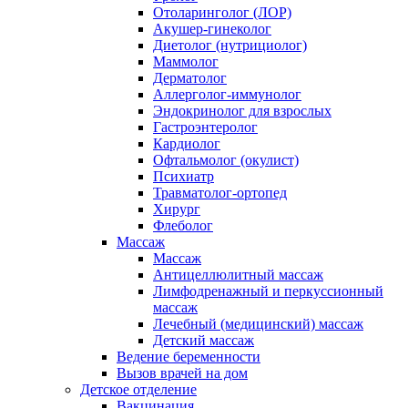
Отоларинголог (ЛОР)
Акушер-гинеколог
Диетолог (нутрициолог)
Маммолог
Дерматолог
Аллерголог-иммунолог
Эндокринолог для взрослых
Гастроэнтеролог
Кардиолог
Офтальмолог (окулист)
Психиатр
Травматолог-ортопед
Хирург
Флеболог
Массаж
Массаж
Антицеллюлитный массаж
Лимфодренажный и перкуссионный
массаж
Лечебный (медицинский) массаж
Детский массаж
Ведение беременности
Вызов врачей на дом
Детское отделение
Вакцинация