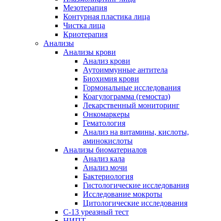
Мезотерапия
Контурная пластика лица
Чистка лица
Криотерапия
Анализы
Анализы крови
Анализ крови
Аутоиммунные антитела
Биохимия крови
Гормональные исследования
Коагулограмма (гемостаз)
Лекарственный мониторинг
Онкомаркеры
Гематология
Анализ на витамины, кислоты,
аминокислоты
Анализы биоматериалов
Анализ кала
Анализ мочи
Бактериология
Гистологические исследования
Исследование мокроты
Цитологические исследования
С-13 уреазный тест
НИПТ