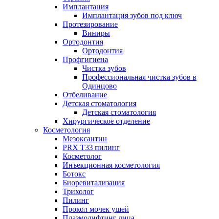
Имплантация
Имплантация зубов под ключ
Протезирование
Виниры
Ортодонтия
Ортодонтия
Профгигиена
Чистка зубов
Профессиональная чистка зубов в
Одинцово
Отбеливание
Детская стоматология
Детская стоматология
Хирургическое отделение
Косметология
Мезоксантин
PRX T33 пилинг
Косметолог
Инъекционная косметология
Ботокс
Биоревитализация
Трихолог
Пилинг
Прокол мочек ушей
Плазмолифтинг лица