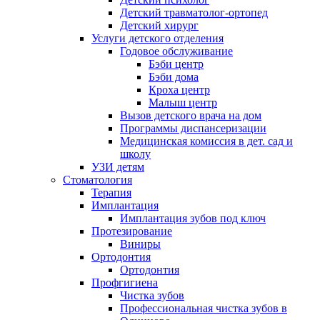
Детский травматолог-ортопед
Детский хирург
Услуги детского отделения
Годовое обслуживание
Бэби центр
Бэби дома
Кроха центр
Малыш центр
Вызов детского врача на дом
Программы диспансеризации
Медицинская комиссия в дет. сад и
школу
УЗИ детям
Стоматология
Терапия
Имплантация
Имплантация зубов под ключ
Протезирование
Виниры
Ортодонтия
Ортодонтия
Профгигиена
Чистка зубов
Профессиональная чистка зубов в