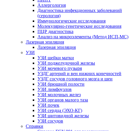
Аллергология
Диагностика инфекционных заболеваний
(серология)
Иммунологические исследования
Молекулярно-генетические исследования
ПЦР диагностика
Анализ на микроэлементы (Метод ИСП-МС)
Лазерная эпиляция
Лазерная эпиляция
УЗИ
УЗИ шейки матки
УЗИ поджелудочной железы
УЗИ мочевого пузыря
УЗДГ артерий и вен нижних конечностей
УЗДГ сосудов головного мозга и шеи
УЗИ брюшной полости
УЗИ лимфоузлов
УЗИ молочных желез
УЗИ органов малого таза
УЗИ почек
УЗИ сердца (ЭХО-КГ)
УЗИ щитовидной железы
УЗИ сосудов
Справки