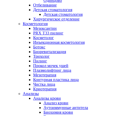
Одинцово
Отбеливание
Детская стоматология
Детская стоматология
Хирургическое отделение
Косметология
Мезоксантин
PRX T33 пилинг
Косметолог
Инъекционная косметология
Ботокс
Биоревитализация
Трихолог
Пилинг
Прокол мочек ушей
Плазмолифтинг лица
Мезотерапия
Контурная пластика лица
Чистка лица
Криотерапия
Анализы
Анализы крови
Анализ крови
Аутоиммунные антитела
Биохимия крови