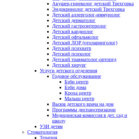
Акушер-гинеколог детский Трехгорка
Эндокринолог детский Трехгорка
Детский аллерголог-иммунолог
Детский дерматолог
Детский гастроэнтеролог
Детский кардиолог
Детский офтальмолог
Детский ЛОР (отоларинголог)
Детский психиатр
Детский психолог
Детский травматолог-ортопед
Детский хирург
Услуги детского отделения
Годовое обслуживание
Бэби центр
Бэби дома
Кроха центр
Малыш центр
Вызов детского врача на дом
Программы диспансеризации
Медицинская комиссия в дет. сад и
школу
УЗИ детям
Стоматология
Терапия