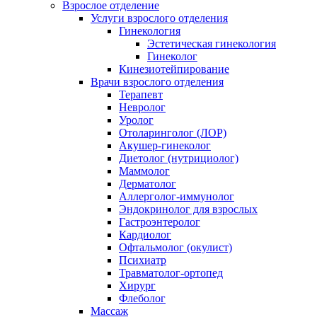
Взрослое отделение
Услуги взрослого отделения
Гинекология
Эстетическая гинекология
Гинеколог
Кинезиотейпирование
Врачи взрослого отделения
Терапевт
Невролог
Уролог
Отоларинголог (ЛОР)
Акушер-гинеколог
Диетолог (нутрициолог)
Маммолог
Дерматолог
Аллерголог-иммунолог
Эндокринолог для взрослых
Гастроэнтеролог
Кардиолог
Офтальмолог (окулист)
Психиатр
Травматолог-ортопед
Хирург
Флеболог
Массаж