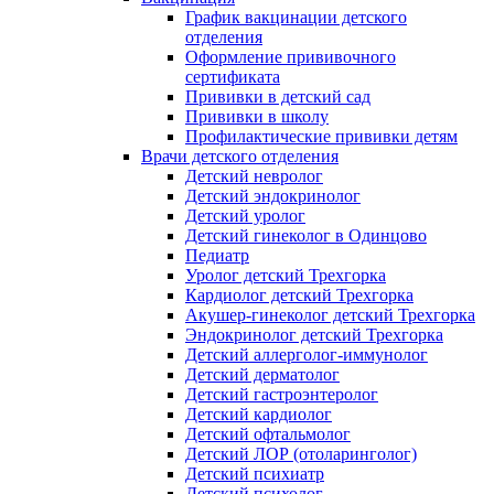
График вакцинации детского
отделения
Оформление прививочного
сертификата
Прививки в детский сад
Прививки в школу
Профилактические прививки детям
Врачи детского отделения
Детский невролог
Детский эндокринолог
Детский уролог
Детский гинеколог в Одинцово
Педиатр
Уролог детский Трехгорка
Кардиолог детский Трехгорка
Акушер-гинеколог детский Трехгорка
Эндокринолог детский Трехгорка
Детский аллерголог-иммунолог
Детский дерматолог
Детский гастроэнтеролог
Детский кардиолог
Детский офтальмолог
Детский ЛОР (отоларинголог)
Детский психиатр
Детский психолог