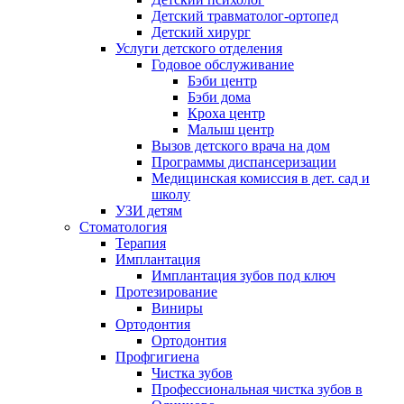
Детский травматолог-ортопед
Детский хирург
Услуги детского отделения
Годовое обслуживание
Бэби центр
Бэби дома
Кроха центр
Малыш центр
Вызов детского врача на дом
Программы диспансеризации
Медицинская комиссия в дет. сад и
школу
УЗИ детям
Стоматология
Терапия
Имплантация
Имплантация зубов под ключ
Протезирование
Виниры
Ортодонтия
Ортодонтия
Профгигиена
Чистка зубов
Профессиональная чистка зубов в