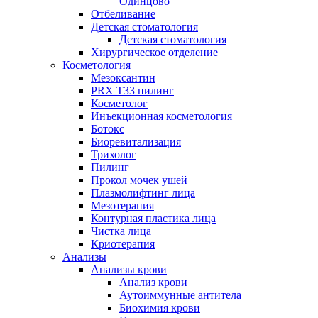
Одинцово
Отбеливание
Детская стоматология
Детская стоматология
Хирургическое отделение
Косметология
Мезоксантин
PRX T33 пилинг
Косметолог
Инъекционная косметология
Ботокс
Биоревитализация
Трихолог
Пилинг
Прокол мочек ушей
Плазмолифтинг лица
Мезотерапия
Контурная пластика лица
Чистка лица
Криотерапия
Анализы
Анализы крови
Анализ крови
Аутоиммунные антитела
Биохимия крови