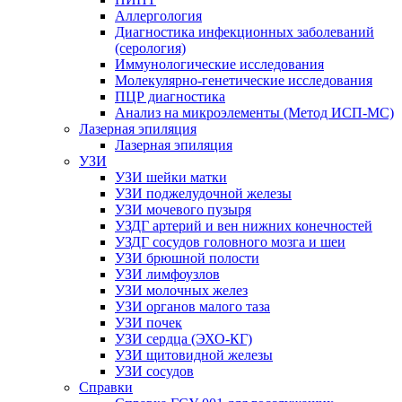
Аллергология
Диагностика инфекционных заболеваний
(серология)
Иммунологические исследования
Молекулярно-генетические исследования
ПЦР диагностика
Анализ на микроэлементы (Метод ИСП-МС)
Лазерная эпиляция
Лазерная эпиляция
УЗИ
УЗИ шейки матки
УЗИ поджелудочной железы
УЗИ мочевого пузыря
УЗДГ артерий и вен нижних конечностей
УЗДГ сосудов головного мозга и шеи
УЗИ брюшной полости
УЗИ лимфоузлов
УЗИ молочных желез
УЗИ органов малого таза
УЗИ почек
УЗИ сердца (ЭХО-КГ)
УЗИ щитовидной железы
УЗИ сосудов
Справки