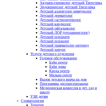
Акушер-гинеколог детский Трехгорка
Эндокринолог детский Трехгорка
Детский аллерголог-иммунолог
Детский дерматолог
Детский гастроэнтеролог
Детский кардиолог
Детский офтальмолог
Детский ЛОР (отоларинголог)
Детский психиатр
Детский психолог
Детский травматолог-ортопед
Детский хирург
Услуги детского отделения
Годовое обслуживание
Бэби центр
Бэби дома
Кроха центр
Малыш центр
Вызов детского врача на дом
Программы диспансеризации
Медицинская комиссия в дет. сад и
школу
УЗИ детям
Стоматология
Терапия