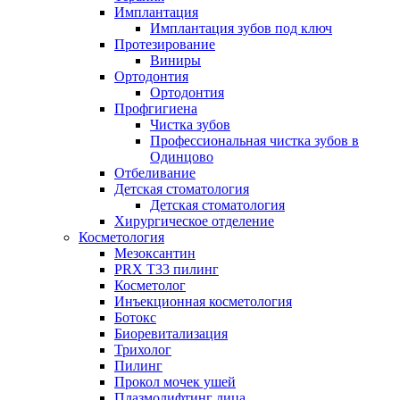
Имплантация
Имплантация зубов под ключ
Протезирование
Виниры
Ортодонтия
Ортодонтия
Профгигиена
Чистка зубов
Профессиональная чистка зубов в
Одинцово
Отбеливание
Детская стоматология
Детская стоматология
Хирургическое отделение
Косметология
Мезоксантин
PRX T33 пилинг
Косметолог
Инъекционная косметология
Ботокс
Биоревитализация
Трихолог
Пилинг
Прокол мочек ушей
Плазмолифтинг лица