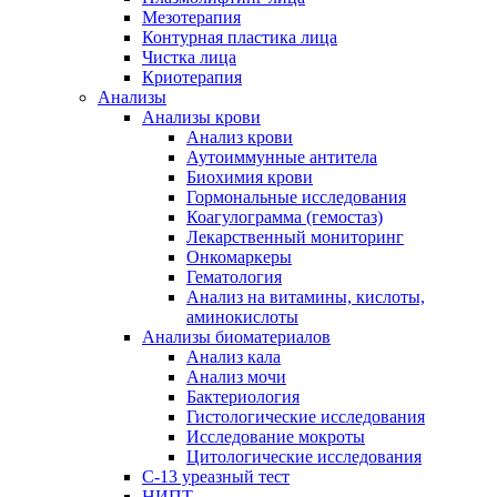
Мезотерапия
Контурная пластика лица
Чистка лица
Криотерапия
Анализы
Анализы крови
Анализ крови
Аутоиммунные антитела
Биохимия крови
Гормональные исследования
Коагулограмма (гемостаз)
Лекарственный мониторинг
Онкомаркеры
Гематология
Анализ на витамины, кислоты,
аминокислоты
Анализы биоматериалов
Анализ кала
Анализ мочи
Бактериология
Гистологические исследования
Исследование мокроты
Цитологические исследования
С-13 уреазный тест
НИПТ