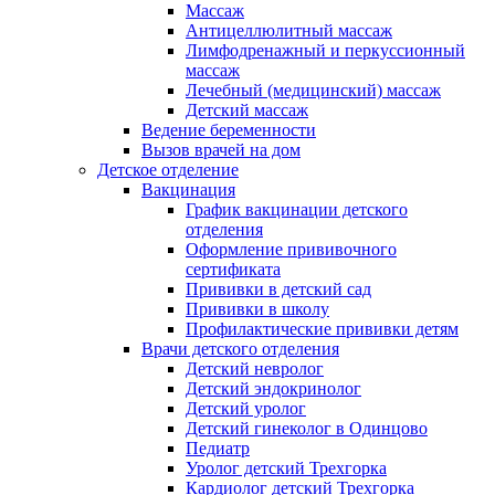
Массаж
Антицеллюлитный массаж
Лимфодренажный и перкуссионный
массаж
Лечебный (медицинский) массаж
Детский массаж
Ведение беременности
Вызов врачей на дом
Детское отделение
Вакцинация
График вакцинации детского
отделения
Оформление прививочного
сертификата
Прививки в детский сад
Прививки в школу
Профилактические прививки детям
Врачи детского отделения
Детский невролог
Детский эндокринолог
Детский уролог
Детский гинеколог в Одинцово
Педиатр
Уролог детский Трехгорка
Кардиолог детский Трехгорка