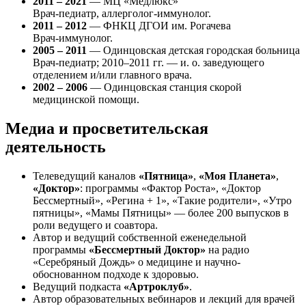
2011 – 2021
— МЦ «Медлюкс»
Врач-педиатр, аллерголог-иммунолог.
2011 – 2012
— ФНКЦ ДГОИ им. Рогачева
Врач-иммунолог.
2005 – 2011
— Одинцовская детская городская больница
Врач-педиатр; 2010–2011 гг. — и. о. заведующего
отделением и/или главного врача.
2002 – 2006
— Одинцовская станция скорой
медицинской помощи.
Медиа и просветительская
деятельность
Телеведущий каналов
«Пятница»
,
«Моя Планета»
,
«Доктор»
: программы «Фактор Роста», «Доктор
Бессмертный», «Регина + 1», «Такие родители», «Утро
пятницы», «Мамы Пятницы» — более 200 выпусков в
роли ведущего и соавтора.
Автор и ведущий собственной еженедельной
программы
«Бессмертный Доктор»
на радио
«Серебряный Дождь» о медицине и научно-
обоснованном подходе к здоровью.
Ведущий подкаста
«Артроклуб»
.
Автор образовательных вебинаров и лекций для врачей