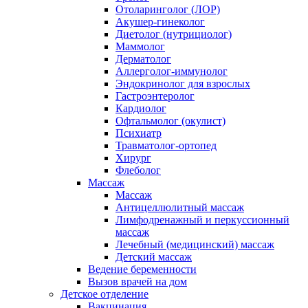
Отоларинголог (ЛОР)
Акушер-гинеколог
Диетолог (нутрициолог)
Маммолог
Дерматолог
Аллерголог-иммунолог
Эндокринолог для взрослых
Гастроэнтеролог
Кардиолог
Офтальмолог (окулист)
Психиатр
Травматолог-ортопед
Хирург
Флеболог
Массаж
Массаж
Антицеллюлитный массаж
Лимфодренажный и перкуссионный
массаж
Лечебный (медицинский) массаж
Детский массаж
Ведение беременности
Вызов врачей на дом
Детское отделение
Вакцинация