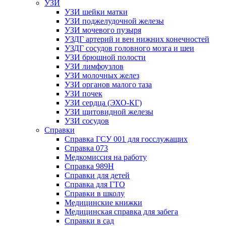
УЗИ
УЗИ шейки матки
УЗИ поджелудочной железы
УЗИ мочевого пузыря
УЗДГ артерий и вен нижних конечностей
УЗДГ сосудов головного мозга и шеи
УЗИ брюшной полости
УЗИ лимфоузлов
УЗИ молочных желез
УЗИ органов малого таза
УЗИ почек
УЗИ сердца (ЭХО-КГ)
УЗИ щитовидной железы
УЗИ сосудов
Справки
Справка ГСУ 001 для госслужащих
Справка 073
Медкомиссия на работу
Справка 989Н
Справки для детей
Справка для ГТО
Справки в школу
Медицинские книжки
Медицинская справка для забега
Справки в сад