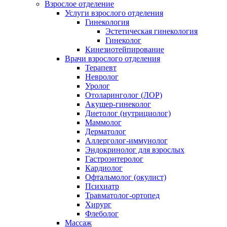
Взрослое отделение
Услуги взрослого отделения
Гинекология
Эстетическая гинекология
Гинеколог
Кинезиотейпирование
Врачи взрослого отделения
Терапевт
Невролог
Уролог
Отоларинголог (ЛОР)
Акушер-гинеколог
Диетолог (нутрициолог)
Маммолог
Дерматолог
Аллерголог-иммунолог
Эндокринолог для взрослых
Гастроэнтеролог
Кардиолог
Офтальмолог (окулист)
Психиатр
Травматолог-ортопед
Хирург
Флеболог
Массаж