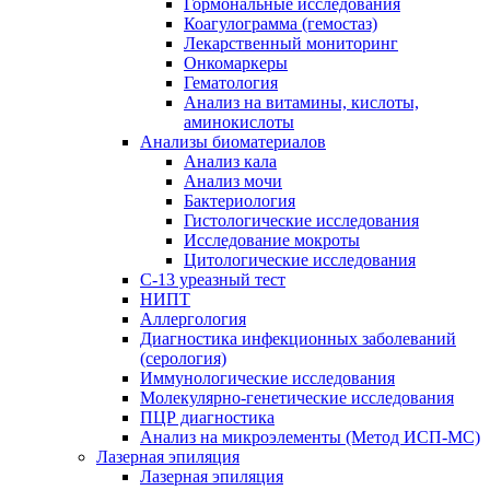
Гормональные исследования
Коагулограмма (гемостаз)
Лекарственный мониторинг
Онкомаркеры
Гематология
Анализ на витамины, кислоты,
аминокислоты
Анализы биоматериалов
Анализ кала
Анализ мочи
Бактериология
Гистологические исследования
Исследование мокроты
Цитологические исследования
С-13 уреазный тест
НИПТ
Аллергология
Диагностика инфекционных заболеваний
(серология)
Иммунологические исследования
Молекулярно-генетические исследования
ПЦР диагностика
Анализ на микроэлементы (Метод ИСП-МС)
Лазерная эпиляция
Лазерная эпиляция