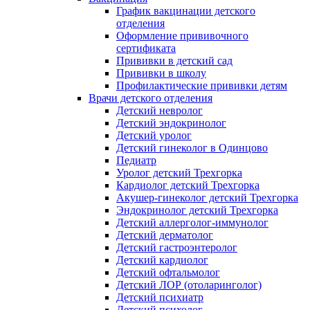
График вакцинации детского
отделения
Оформление прививочного
сертификата
Прививки в детский сад
Прививки в школу
Профилактические прививки детям
Врачи детского отделения
Детский невролог
Детский эндокринолог
Детский уролог
Детский гинеколог в Одинцово
Педиатр
Уролог детский Трехгорка
Кардиолог детский Трехгорка
Акушер-гинеколог детский Трехгорка
Эндокринолог детский Трехгорка
Детский аллерголог-иммунолог
Детский дерматолог
Детский гастроэнтеролог
Детский кардиолог
Детский офтальмолог
Детский ЛОР (отоларинголог)
Детский психиатр
Детский психолог