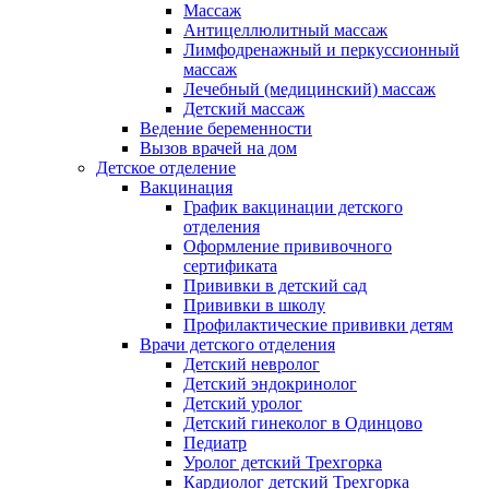
Массаж
Антицеллюлитный массаж
Лимфодренажный и перкуссионный
массаж
Лечебный (медицинский) массаж
Детский массаж
Ведение беременности
Вызов врачей на дом
Детское отделение
Вакцинация
График вакцинации детского
отделения
Оформление прививочного
сертификата
Прививки в детский сад
Прививки в школу
Профилактические прививки детям
Врачи детского отделения
Детский невролог
Детский эндокринолог
Детский уролог
Детский гинеколог в Одинцово
Педиатр
Уролог детский Трехгорка
Кардиолог детский Трехгорка