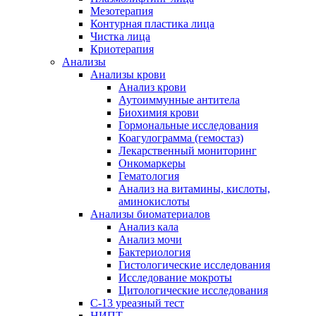
Мезотерапия
Контурная пластика лица
Чистка лица
Криотерапия
Анализы
Анализы крови
Анализ крови
Аутоиммунные антитела
Биохимия крови
Гормональные исследования
Коагулограмма (гемостаз)
Лекарственный мониторинг
Онкомаркеры
Гематология
Анализ на витамины, кислоты,
аминокислоты
Анализы биоматериалов
Анализ кала
Анализ мочи
Бактериология
Гистологические исследования
Исследование мокроты
Цитологические исследования
С-13 уреазный тест
НИПТ