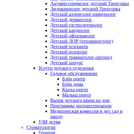
Акушер-гинеколог детский Трехгорка
Эндокринолог детский Трехгорка
Детский аллерголог-иммунолог
Детский дерматолог
Детский гастроэнтеролог
Детский кардиолог
Детский офтальмолог
Детский ЛОР (отоларинголог)
Детский психиатр
Детский психолог
Детский травматолог-ортопед
Детский хирург
Услуги детского отделения
Годовое обслуживание
Бэби центр
Бэби дома
Кроха центр
Малыш центр
Вызов детского врача на дом
Программы диспансеризации
Медицинская комиссия в дет. сад и
школу
УЗИ детям
Стоматология
Терапия