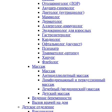
Отоларинголог (ЛОР)
Акушер-гинеколог
Диетолог (нутрициолог)
Маммолог
Дерматолог
Аллерголог-иммунолог
Эндокринолог для взрослых
Гастроэнтеролог
Кардиолог
Офтальмолог (окулист)
Психиатр
Травматолог-ортопед
Хирург
Флеболог
Массаж
Массаж
Антицеллюлитный массаж
Лимфодренажный и перкуссионный
массаж
Лечебный (медицинский) массаж
Детский массаж
Ведение беременности
Вызов врачей на дом
Детское отделение
Вакцинация