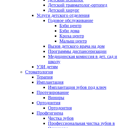
Детский травматолог-ортопед
Детский хирург
Услуги детского отделения
Годовое обслуживание
Бэби центр
Бэби дома
Кроха центр
Малыш центр
Вызов детского врача на дом
Программы диспансеризации
Медицинская комиссия в дет. сад и
школу
УЗИ детям
Стоматология
Терапия
Имплантация
Имплантация зубов под ключ
Протезирование
Виниры
Ортодонтия
Ортодонтия
Профгигиена
Чистка зубов
Профессиональная чистка зубов в