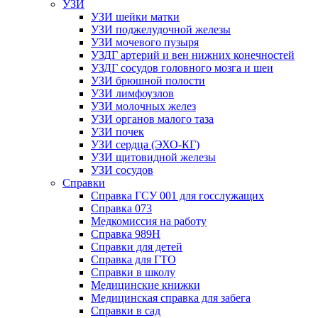
УЗИ
УЗИ шейки матки
УЗИ поджелудочной железы
УЗИ мочевого пузыря
УЗДГ артерий и вен нижних конечностей
УЗДГ сосудов головного мозга и шеи
УЗИ брюшной полости
УЗИ лимфоузлов
УЗИ молочных желез
УЗИ органов малого таза
УЗИ почек
УЗИ сердца (ЭХО-КГ)
УЗИ щитовидной железы
УЗИ сосудов
Справки
Справка ГСУ 001 для госслужащих
Справка 073
Медкомиссия на работу
Справка 989Н
Справки для детей
Справка для ГТО
Справки в школу
Медицинские книжки
Медицинская справка для забега
Справки в сад