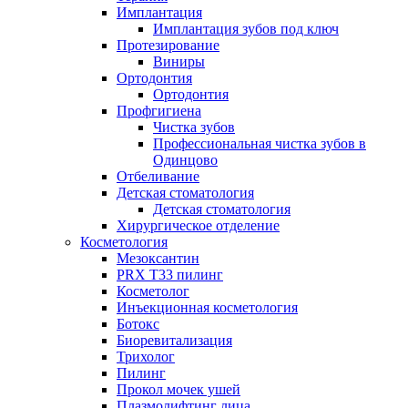
Имплантация
Имплантация зубов под ключ
Протезирование
Виниры
Ортодонтия
Ортодонтия
Профгигиена
Чистка зубов
Профессиональная чистка зубов в
Одинцово
Отбеливание
Детская стоматология
Детская стоматология
Хирургическое отделение
Косметология
Мезоксантин
PRX T33 пилинг
Косметолог
Инъекционная косметология
Ботокс
Биоревитализация
Трихолог
Пилинг
Прокол мочек ушей
Плазмолифтинг лица