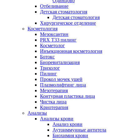
Одинцово
Отбеливание
Детская стоматология
Детская стоматология
Хирургическое отделение
Косметология
Мезоксантин
PRX T33 пилинг
Косметолог
Инъекционная косметология
Ботокс
Биоревитализация
Трихолог
Пилинг
Прокол мочек ушей
Плазмолифтинг лица
Мезотерапия
Контурная пластика лица
Чистка лица
Криотерапия
Анализы
Анализы крови
Анализ крови
Аутоиммунные антитела
Биохимия крови