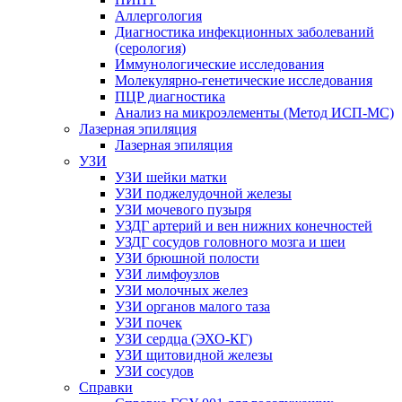
Аллергология
Диагностика инфекционных заболеваний
(серология)
Иммунологические исследования
Молекулярно-генетические исследования
ПЦР диагностика
Анализ на микроэлементы (Метод ИСП-МС)
Лазерная эпиляция
Лазерная эпиляция
УЗИ
УЗИ шейки матки
УЗИ поджелудочной железы
УЗИ мочевого пузыря
УЗДГ артерий и вен нижних конечностей
УЗДГ сосудов головного мозга и шеи
УЗИ брюшной полости
УЗИ лимфоузлов
УЗИ молочных желез
УЗИ органов малого таза
УЗИ почек
УЗИ сердца (ЭХО-КГ)
УЗИ щитовидной железы
УЗИ сосудов
Справки