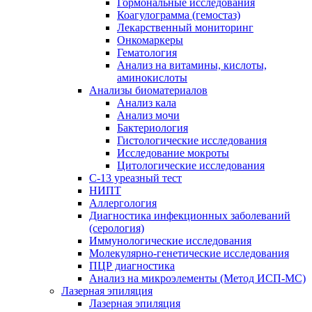
Гормональные исследования
Коагулограмма (гемостаз)
Лекарственный мониторинг
Онкомаркеры
Гематология
Анализ на витамины, кислоты,
аминокислоты
Анализы биоматериалов
Анализ кала
Анализ мочи
Бактериология
Гистологические исследования
Исследование мокроты
Цитологические исследования
С-13 уреазный тест
НИПТ
Аллергология
Диагностика инфекционных заболеваний
(серология)
Иммунологические исследования
Молекулярно-генетические исследования
ПЦР диагностика
Анализ на микроэлементы (Метод ИСП-МС)
Лазерная эпиляция
Лазерная эпиляция