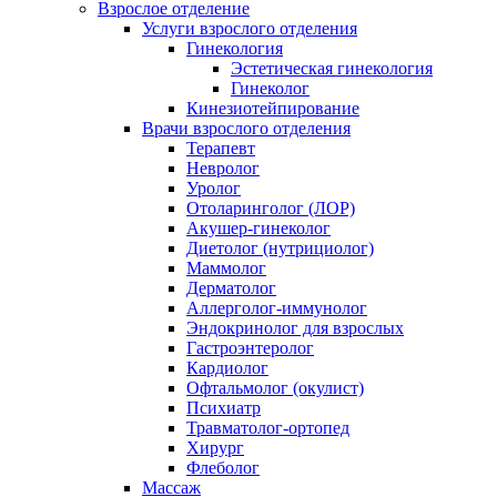
Взрослое отделение
Услуги взрослого отделения
Гинекология
Эстетическая гинекология
Гинеколог
Кинезиотейпирование
Врачи взрослого отделения
Терапевт
Невролог
Уролог
Отоларинголог (ЛОР)
Акушер-гинеколог
Диетолог (нутрициолог)
Маммолог
Дерматолог
Аллерголог-иммунолог
Эндокринолог для взрослых
Гастроэнтеролог
Кардиолог
Офтальмолог (окулист)
Психиатр
Травматолог-ортопед
Хирург
Флеболог
Массаж