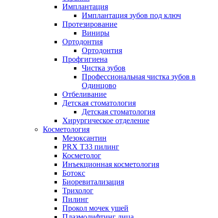
Имплантация
Имплантация зубов под ключ
Протезирование
Виниры
Ортодонтия
Ортодонтия
Профгигиена
Чистка зубов
Профессиональная чистка зубов в
Одинцово
Отбеливание
Детская стоматология
Детская стоматология
Хирургическое отделение
Косметология
Мезоксантин
PRX T33 пилинг
Косметолог
Инъекционная косметология
Ботокс
Биоревитализация
Трихолог
Пилинг
Прокол мочек ушей
Плазмолифтинг лица