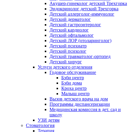
Акушер-гинеколог детский Трехгорка
Эндокринолог детский Трехгорка
Детский аллерголог-иммунолог
Детский дерматолог
Детский гастроэнтеролог
Детский кардиолог
Детский офтальмолог
Детский ЛОР (отоларинголог)
Детский психиатр
Детский психолог
Детский травматолог-ортопед
Детский хирург
Услуги детского отделения
Годовое обслуживание
Бэби центр
Бэби дома
Кроха центр
Малыш центр
Вызов детского врача на дом
Программы диспансеризации
Медицинская комиссия в дет. сад и
школу
УЗИ детям
Стоматология
Терапия