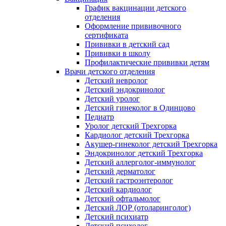
График вакцинации детского
отделения
Оформление прививочного
сертификата
Прививки в детский сад
Прививки в школу
Профилактические прививки детям
Врачи детского отделения
Детский невролог
Детский эндокринолог
Детский уролог
Детский гинеколог в Одинцово
Педиатр
Уролог детский Трехгорка
Кардиолог детский Трехгорка
Акушер-гинеколог детский Трехгорка
Эндокринолог детский Трехгорка
Детский аллерголог-иммунолог
Детский дерматолог
Детский гастроэнтеролог
Детский кардиолог
Детский офтальмолог
Детский ЛОР (отоларинголог)
Детский психиатр
Детский психолог