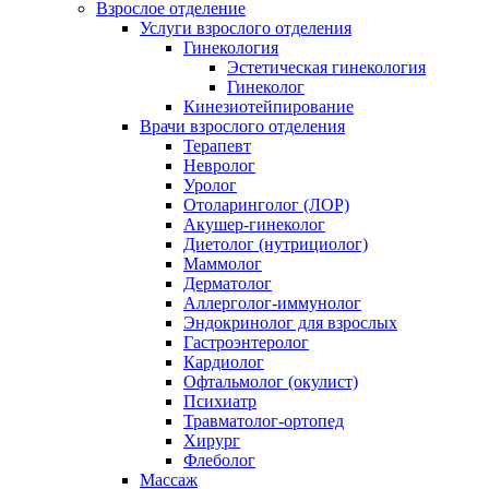
Взрослое отделение
Услуги взрослого отделения
Гинекология
Эстетическая гинекология
Гинеколог
Кинезиотейпирование
Врачи взрослого отделения
Терапевт
Невролог
Уролог
Отоларинголог (ЛОР)
Акушер-гинеколог
Диетолог (нутрициолог)
Маммолог
Дерматолог
Аллерголог-иммунолог
Эндокринолог для взрослых
Гастроэнтеролог
Кардиолог
Офтальмолог (окулист)
Психиатр
Травматолог-ортопед
Хирург
Флеболог
Массаж