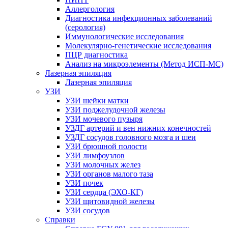
Аллергология
Диагностика инфекционных заболеваний
(серология)
Иммунологические исследования
Молекулярно-генетические исследования
ПЦР диагностика
Анализ на микроэлементы (Метод ИСП-МС)
Лазерная эпиляция
Лазерная эпиляция
УЗИ
УЗИ шейки матки
УЗИ поджелудочной железы
УЗИ мочевого пузыря
УЗДГ артерий и вен нижних конечностей
УЗДГ сосудов головного мозга и шеи
УЗИ брюшной полости
УЗИ лимфоузлов
УЗИ молочных желез
УЗИ органов малого таза
УЗИ почек
УЗИ сердца (ЭХО-КГ)
УЗИ щитовидной железы
УЗИ сосудов
Справки