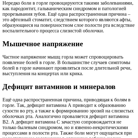
Нередко боли в горле провоцируются такими заболеваниями,
как пародонтит, гальваническим синдромом и патологией
прорезывания зубов. Ещё одна распространенная причина –
это афтозный стоматит, следствием которого являются афты,
образующиеся на поверхностном слое полости рта вследствие
воспалительного процесса слизистой оболочки.
Мышечное напряжение
Частное напряжение мышц горла может спровоцировать
появление болей в горле. В большинстве случаев симптомы
болей в горле начинают проявляться после длительной речи,
выступления на концертах или крика.
Дефицит витаминов и минералов
Ещё одна распространенная причина, приводящая к болям в
горле. Так, дефицит витамина А приводит к образованию
сухости во рту, а также к формированию эрозий на слизистых
оболочках рта. Аналогично проваляется дефицит витамина
B2. А дефицит витамина C зачастую сопровождается не
только былевым синдромом, но и язвенно-некротическими
процессами в полости рта. Также боли могут ощущаться при