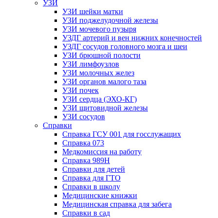
УЗИ
УЗИ шейки матки
УЗИ поджелудочной железы
УЗИ мочевого пузыря
УЗДГ артерий и вен нижних конечностей
УЗДГ сосудов головного мозга и шеи
УЗИ брюшной полости
УЗИ лимфоузлов
УЗИ молочных желез
УЗИ органов малого таза
УЗИ почек
УЗИ сердца (ЭХО-КГ)
УЗИ щитовидной железы
УЗИ сосудов
Справки
Справка ГСУ 001 для госслужащих
Справка 073
Медкомиссия на работу
Справка 989Н
Справки для детей
Справка для ГТО
Справки в школу
Медицинские книжки
Медицинская справка для забега
Справки в сад