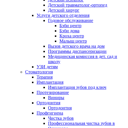
Детский травматолог-ортопед
Детский хирург
Услуги детского отделения
Годовое обслуживание
Бэби центр
Бэби дома
Кроха центр
Малыш центр
Вызов детского врача на дом
Программы диспансеризации
Медицинская комиссия в дет. сад и
школу
УЗИ детям
Стоматология
Терапия
Имплантация
Имплантация зубов под ключ
Протезирование
Виниры
Ортодонтия
Ортодонтия
Профгигиена
Чистка зубов
Профессиональная чистка зубов в