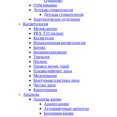
Одинцово
Отбеливание
Детская стоматология
Детская стоматология
Хирургическое отделение
Косметология
Мезоксантин
PRX T33 пилинг
Косметолог
Инъекционная косметология
Ботокс
Биоревитализация
Трихолог
Пилинг
Прокол мочек ушей
Плазмолифтинг лица
Мезотерапия
Контурная пластика лица
Чистка лица
Криотерапия
Анализы
Анализы крови
Анализ крови
Аутоиммунные антитела
Биохимия крови