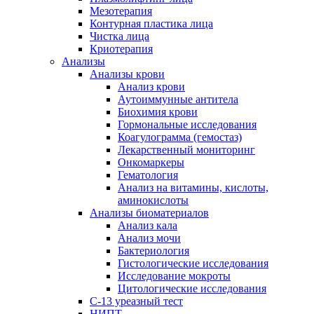
Мезотерапия
Контурная пластика лица
Чистка лица
Криотерапия
Анализы
Анализы крови
Анализ крови
Аутоиммунные антитела
Биохимия крови
Гормональные исследования
Коагулограмма (гемостаз)
Лекарственный мониторинг
Онкомаркеры
Гематология
Анализ на витамины, кислоты,
аминокислоты
Анализы биоматериалов
Анализ кала
Анализ мочи
Бактериология
Гистологические исследования
Исследование мокроты
Цитологические исследования
С-13 уреазный тест
НИПТ