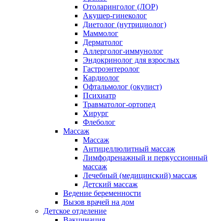
Отоларинголог (ЛОР)
Акушер-гинеколог
Диетолог (нутрициолог)
Маммолог
Дерматолог
Аллерголог-иммунолог
Эндокринолог для взрослых
Гастроэнтеролог
Кардиолог
Офтальмолог (окулист)
Психиатр
Травматолог-ортопед
Хирург
Флеболог
Массаж
Массаж
Антицеллюлитный массаж
Лимфодренажный и перкуссионный
массаж
Лечебный (медицинский) массаж
Детский массаж
Ведение беременности
Вызов врачей на дом
Детское отделение
Вакцинация