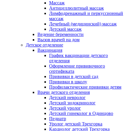
Массаж
Антицеллюлитный массаж
Лимфодренажный и перкуссионный
массаж
Лечебный (медицинский) массаж
Детский массаж
Ведение беременности
Вызов врачей на дом
Детское отделение
Вакцинация
График вакцинации детского
отделения
Оформление прививочного
сертификата
Прививки в детский сад
Прививки в школу
Профилактические прививки детям
Врачи детского отделения
Детский невролог
Детский эндокринолог
Детский уролог
Детский гинеколог в Одинцово
Педиатр
Уролог детский Трехгорка
Кардиолог детский Трехгорка