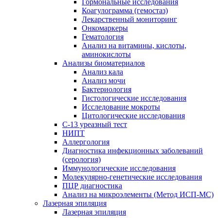
Гормональные исследования
Коагулограмма (гемостаз)
Лекарственный мониторинг
Онкомаркеры
Гематология
Анализ на витамины, кислоты,
аминокислоты
Анализы биоматериалов
Анализ кала
Анализ мочи
Бактериология
Гистологические исследования
Исследование мокроты
Цитологические исследования
С-13 уреазный тест
НИПТ
Аллергология
Диагностика инфекционных заболеваний
(серология)
Иммунологические исследования
Молекулярно-генетические исследования
ПЦР диагностика
Анализ на микроэлементы (Метод ИСП-МС)
Лазерная эпиляция
Лазерная эпиляция