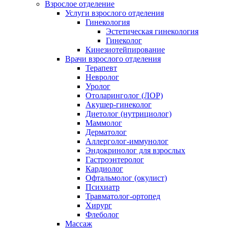
Взрослое отделение
Услуги взрослого отделения
Гинекология
Эстетическая гинекология
Гинеколог
Кинезиотейпирование
Врачи взрослого отделения
Терапевт
Невролог
Уролог
Отоларинголог (ЛОР)
Акушер-гинеколог
Диетолог (нутрициолог)
Маммолог
Дерматолог
Аллерголог-иммунолог
Эндокринолог для взрослых
Гастроэнтеролог
Кардиолог
Офтальмолог (окулист)
Психиатр
Травматолог-ортопед
Хирург
Флеболог
Массаж