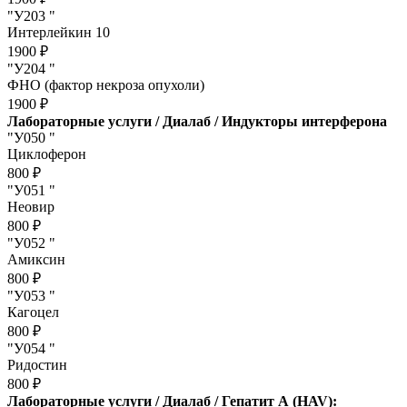
"У203 "
Интерлейкин 10
1900 ₽
"У204 "
ФНО (фактор некроза опухоли)
1900 ₽
Лабораторные услуги / Диалаб / Индукторы интерферона
"У050 "
Циклоферон
800 ₽
"У051 "
Неовир
800 ₽
"У052 "
Амиксин
800 ₽
"У053 "
Кагоцел
800 ₽
"У054 "
Ридостин
800 ₽
Лабораторные услуги / Диалаб / Гепатит А (HAV):