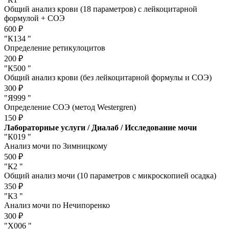
Общий анализ крови (18 параметров) с лейкоцитарной
формулой + СОЭ
600 ₽
"К134 "
Определение ретикулоцитов
200 ₽
"К500 "
Общий анализ крови (без лейкоцитарной формулы и СОЭ)
300 ₽
"Я999 "
Определение СОЭ (метод Westergren)
150 ₽
Лабораторные услуги / Диалаб / Исследование мочи
"К019 "
Анализ мочи по Зимницкому
500 ₽
"К2 "
Общий анализ мочи (10 параметров с микроскопией осадка)
350 ₽
"К3 "
Анализ мочи по Нечипоренко
300 ₽
"Х006 "