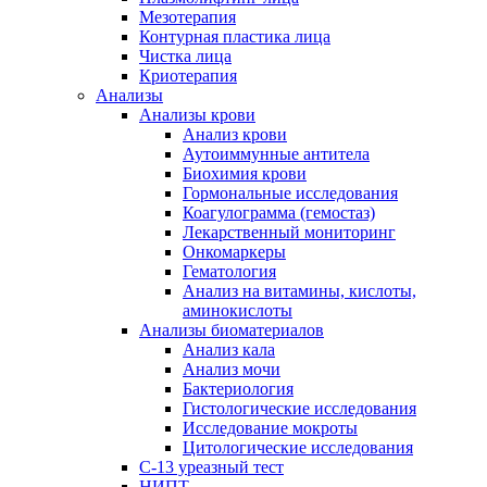
Мезотерапия
Контурная пластика лица
Чистка лица
Криотерапия
Анализы
Анализы крови
Анализ крови
Аутоиммунные антитела
Биохимия крови
Гормональные исследования
Коагулограмма (гемостаз)
Лекарственный мониторинг
Онкомаркеры
Гематология
Анализ на витамины, кислоты,
аминокислоты
Анализы биоматериалов
Анализ кала
Анализ мочи
Бактериология
Гистологические исследования
Исследование мокроты
Цитологические исследования
С-13 уреазный тест
НИПТ