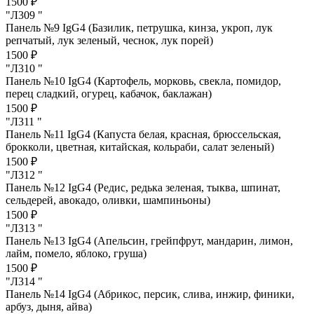
1500 ₽
"Л309 "
Панель №9 IgG4 (Базилик, петрушка, кинза, укроп, лук
репчатый, лук зеленый, чеснок, лук порей)
1500 ₽
"Л310 "
Панель №10 IgG4 (Картофель, морковь, свекла, помидор,
перец сладкий, огурец, кабачок, баклажан)
1500 ₽
"Л311 "
Панель №11 IgG4 (Капуста белая, красная, брюссельская,
брокколи, цветная, китайская, кольраби, салат зеленый)
1500 ₽
"Л312 "
Панель №12 IgG4 (Редис, редька зеленая, тыква, шпинат,
сельдерей, авокадо, оливки, шампиньоны)
1500 ₽
"Л313 "
Панель №13 IgG4 (Апельсин, грейпфрут, мандарин, лимон,
лайм, помело, яблоко, груша)
1500 ₽
"Л314 "
Панель №14 IgG4 (Абрикос, персик, слива, инжир, финики,
арбуз, дыня, айва)