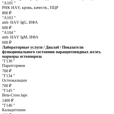
"А101 "
РНК НАV, кровь, качеств., ПЦР
800 ₽
"А103 "
anti- НАV IgG, ИФА
600 ₽
"А104 "
anti- НАV IgM, ИФА
600 ₽
Лабораторные услуги / Диалаб / Показатели
функционального состояния паращитовидных желез,
маркеры остеопороза
"Г130 "
Паратгормон
700 ₽
"Г134 "
Остеокальцин
700 ₽
"Г145 "
Beta-Cross laps
1400 ₽
"Г146 "
Кальцитонин