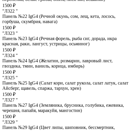
1500 ₽
"Л322 "
Панель №22 IgG4 (Речной окунь, сом, лещ, кета, лосось,
горбуша, скумбрия, навага)
1500 ₽
"Л323 "
Панель №23 IgG4 (Речная форель, рыба сиг, дорада, икра
красная, раки, лангуст, устрицы, осьминог)
1500 ₽
"Л324 "
Панель №24 IgG4 (Желатин, розмарин, лавровый лист,
гвоздика, тмин, ваниль, корица, имбирь)
1500 ₽
"Л325 "
Панель №25 IgG4 (Салат корн, салат рукола, салат латук, салат
Айсберг, щавель, спаржа, тархун, хрен)
1500 ₽
"Л327 "
Панель №27 IgG4 (Земляника, брусника, голубика, ежевика,
черешня, папайя, маракуйя, мангостин)
1500 ₽
"Л329 "
Панель №29 IgG4 (Цвет липы, шиповник, бессмертник,