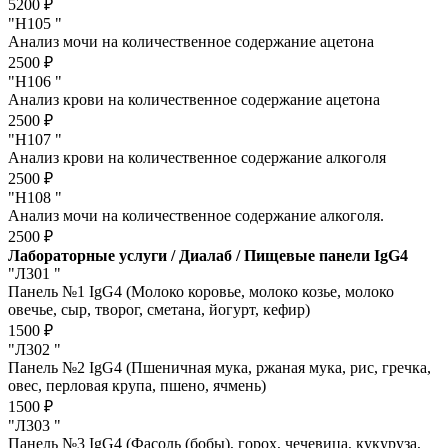
5200 ₽
"Н105 "
Анализ мочи на количественное содержание ацетона
2500 ₽
"Н106 "
Анализ крови на количественное содержание ацетона
2500 ₽
"Н107 "
Анализ крови на количественное содержание алкоголя
2500 ₽
"Н108 "
Анализ мочи на количественное содержание алкоголя.
2500 ₽
Лабораторные услуги / Диалаб / Пищевые панели IgG4
"Л301 "
Панель №1 IgG4 (Молоко коровье, молоко козье, молоко
овечье, сыр, творог, сметана, йогурт, кефир)
1500 ₽
"Л302 "
Панель №2 IgG4 (Пшеничная мука, ржаная мука, рис, гречка,
овес, перловая крупа, пшено, ячмень)
1500 ₽
"Л303 "
Панель №3 IgG4 (Фасоль (бобы), горох, чечевица, кукуруза,