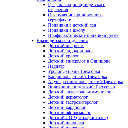
График вакцинации детского
отделения
Оформление прививочного
сертификата
Прививки в детский сад
Прививки в школу
Профилактические прививки детям
Врачи детского отделения
Детский невролог
Детский эндокринолог
Детский уролог
Детский гинеколог в Одинцово
Педиатр
Уролог детский Трехгорка
Кардиолог детский Трехгорка
Акушер-гинеколог детский Трехгорка
Эндокринолог детский Трехгорка
Детский аллерголог-иммунолог
Детский дерматолог
Детский гастроэнтеролог
Детский кардиолог
Детский офтальмолог
Детский ЛОР (отоларинголог)
Детский психиатр
Детский психолог