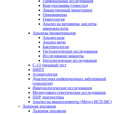
Гормональные исследования
Коагулограмма (гемостаз)
Лекарственный мониторинг
Онкомаркеры
Гематология
Анализ на витамины, кислоты,
аминокислоты
Анализы биоматериалов
Анализ кала
Анализ мочи
Бактериология
Гистологические исследования
Исследование мокроты
Цитологические исследования
С-13 уреазный тест
НИПТ
Аллергология
Диагностика инфекционных заболеваний
(серология)
Иммунологические исследования
Молекулярно-генетические исследования
ПЦР диагностика
Анализ на микроэлементы (Метод ИСП-МС)
Лазерная эпиляция
Лазерная эпиляция