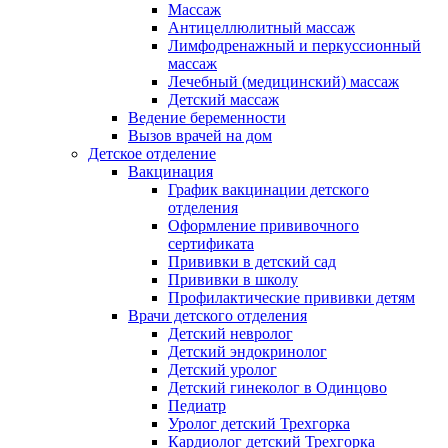
Массаж
Антицеллюлитный массаж
Лимфодренажный и перкуссионный
массаж
Лечебный (медицинский) массаж
Детский массаж
Ведение беременности
Вызов врачей на дом
Детское отделение
Вакцинация
График вакцинации детского
отделения
Оформление прививочного
сертификата
Прививки в детский сад
Прививки в школу
Профилактические прививки детям
Врачи детского отделения
Детский невролог
Детский эндокринолог
Детский уролог
Детский гинеколог в Одинцово
Педиатр
Уролог детский Трехгорка
Кардиолог детский Трехгорка