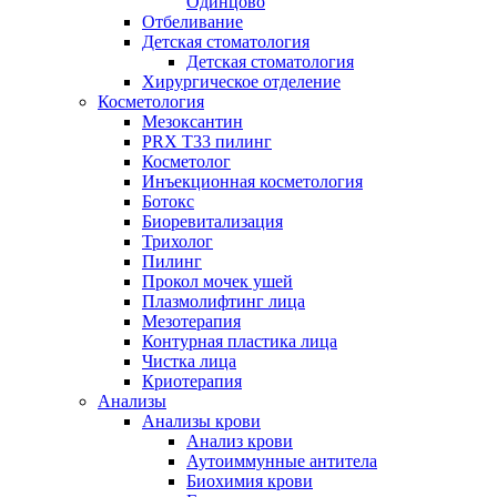
Одинцово
Отбеливание
Детская стоматология
Детская стоматология
Хирургическое отделение
Косметология
Мезоксантин
PRX T33 пилинг
Косметолог
Инъекционная косметология
Ботокс
Биоревитализация
Трихолог
Пилинг
Прокол мочек ушей
Плазмолифтинг лица
Мезотерапия
Контурная пластика лица
Чистка лица
Криотерапия
Анализы
Анализы крови
Анализ крови
Аутоиммунные антитела
Биохимия крови