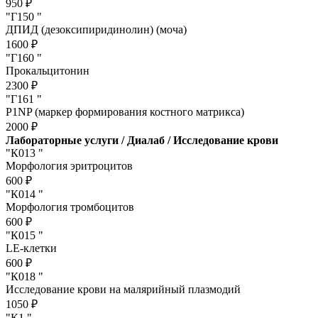
950 ₽
"Г150 "
ДПИД (дезоксипиридинолин) (моча)
1600 ₽
"Г160 "
Прокальцитонин
2300 ₽
"Г161 "
P1NP (маркер формирования костного матрикса)
2000 ₽
Лабораторные услуги / Диалаб / Исследование крови
"К013 "
Морфология эритроцитов
600 ₽
"К014 "
Морфология тромбоцитов
600 ₽
"К015 "
LЕ-клетки
600 ₽
"К018 "
Исследование крови на малярийный плазмодий
1050 ₽
"К1 "