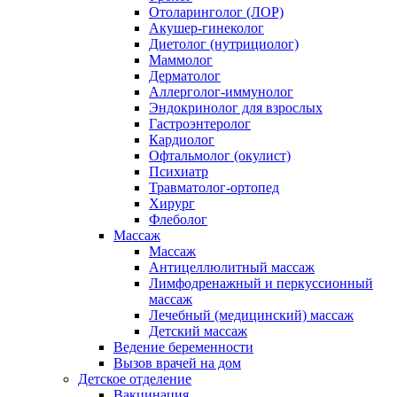
Отоларинголог (ЛОР)
Акушер-гинеколог
Диетолог (нутрициолог)
Маммолог
Дерматолог
Аллерголог-иммунолог
Эндокринолог для взрослых
Гастроэнтеролог
Кардиолог
Офтальмолог (окулист)
Психиатр
Травматолог-ортопед
Хирург
Флеболог
Массаж
Массаж
Антицеллюлитный массаж
Лимфодренажный и перкуссионный
массаж
Лечебный (медицинский) массаж
Детский массаж
Ведение беременности
Вызов врачей на дом
Детское отделение
Вакцинация