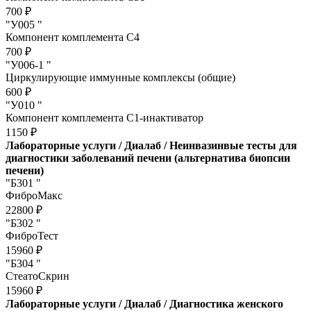
700 ₽
"У005 "
Компонент комплемента С4
700 ₽
"У006-1 "
Циркулирующие иммунные комплексы (общие)
600 ₽
"У010 "
Компонент комплемента С1-инактиватор
1150 ₽
Лабораторные услуги / Диалаб / Неинвазинвые тесты для
диагностики заболеваний печени (альтернатива биопсии
печени)
"Б301 "
ФиброМакс
22800 ₽
"Б302 "
ФиброТест
15960 ₽
"Б304 "
СтеатоСкрин
15960 ₽
Лабораторные услуги / Диалаб / Диагностика женского