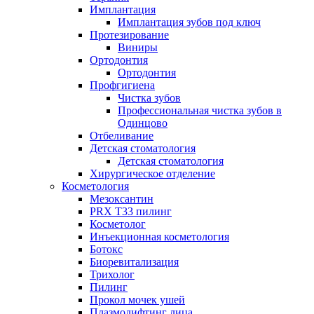
Имплантация
Имплантация зубов под ключ
Протезирование
Виниры
Ортодонтия
Ортодонтия
Профгигиена
Чистка зубов
Профессиональная чистка зубов в
Одинцово
Отбеливание
Детская стоматология
Детская стоматология
Хирургическое отделение
Косметология
Мезоксантин
PRX T33 пилинг
Косметолог
Инъекционная косметология
Ботокс
Биоревитализация
Трихолог
Пилинг
Прокол мочек ушей
Плазмолифтинг лица