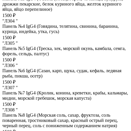
дрожжи пекарские, белок куриного яйца, желток куриного
яйца, яйцо перепелиное)
1500 ₽
"Л304 "
Панель №4 IgG4 (Говядина, телятина, свинина, баранина,
курица, индейка, утка, гусь)
1500 ₽
"Л305 "
Панель №5 IgG4 (Треска, хек, морской окунь, камбала, семга,
форель, сельдь, палтус)
1500 ₽
"Л306 "
Панель №6 IgG4 (Сазан, карп, щука, судак, кефаль, ледяная
рыба, пикша, осетр)
1500 ₽
"Л307 "
Панель №7 IgG4 (Кролик, конина, креветки, крабы, кальмары,
мидии, морской гребешок, морская капуста)
1500 ₽
"Л308 "
Панель №8 IgG4 (Морская соль, сахар, фруктоза, соль
поваренная, тростниковый сахар, красный острый перец,
черный перец, соль с пониженным содержанием натрия)