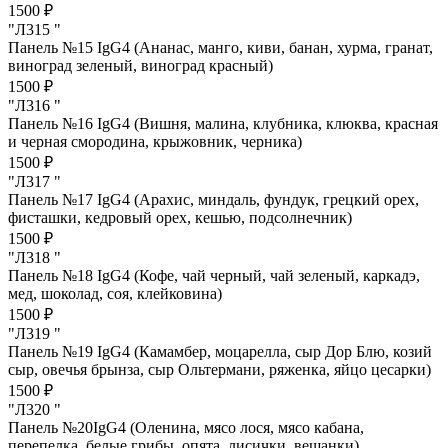
1500 ₽
"Л315 "
Панель №15 IgG4 (Ананас, манго, киви, банан, хурма, гранат,
виноград зеленый, виноград красный)
1500 ₽
"Л316 "
Панель №16 IgG4 (Вишня, малина, клубника, клюква, красная
и черная смородина, крыжовник, черника)
1500 ₽
"Л317 "
Панель №17 IgG4 (Арахис, миндаль, фундук, грецкий орех,
фисташки, кедровый орех, кешью, подсолнечник)
1500 ₽
"Л318 "
Панель №18 IgG4 (Кофе, чай черный, чай зеленый, каркадэ,
мед, шоколад, соя, клейковина)
1500 ₽
"Л319 "
Панель №19 IgG4 (Камамбер, моцарелла, сыр Дор Блю, козий
сыр, овечья брынза, сыр Ольтермани, ряженка, яйцо цесарки)
1500 ₽
"Л320 "
Панель №20IgG4 (Оленина, мясо лося, мясо кабана,
перепелка, белые грибы, опята, лисички, вешанки)