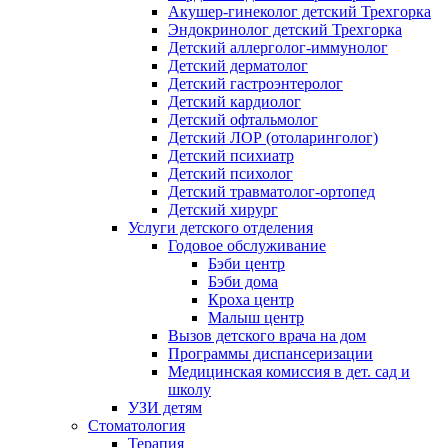
Акушер-гинеколог детский Трехгорка
Эндокринолог детский Трехгорка
Детский аллерголог-иммунолог
Детский дерматолог
Детский гастроэнтеролог
Детский кардиолог
Детский офтальмолог
Детский ЛОР (отоларинголог)
Детский психиатр
Детский психолог
Детский травматолог-ортопед
Детский хирург
Услуги детского отделения
Годовое обслуживание
Бэби центр
Бэби дома
Кроха центр
Малыш центр
Вызов детского врача на дом
Программы диспансеризации
Медицинская комиссия в дет. сад и
школу
УЗИ детям
Стоматология
Терапия