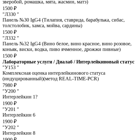
зверобой, ромашка, мята, жасмин, матэ)
1500 ₽
"Л330 "
Панель №30 IgG4 (Тилапия, ставрида, барабулька, сибас,
толстолобик, хамса, мойва, сардины)
1500 ₽
"Л332 "
Панель №32 IgG4 (Вино белое, вино красное, вино розовое,
коньяк, виски, водка, пиво ячменное, дрожжи пивные)
1500 ₽
Лабораторные услуги / Диалаб / Интерлейкиновый статус
"У153 "
Комплексная оценка интерлейкинового статуса
(индуцированный)(метод REAL-TIME-PCR)
7980 ₽
"У200 "
Интерлейкин 1?
1900 ₽
"У201 "
Интерлейкин 6
1900 ₽
"У202 "
Интерлейкин 8
1900 ₽