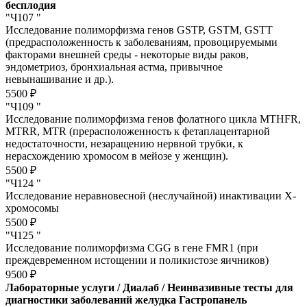
бесплодия
"Ч107 "
Исследование полиморфизма генов GSTP, GSTM, GSTT
(предрасположенность к заболеваниям, провоцируемыми
факторами внешней среды - некоторые виды раков,
эндометриоз, бронхиальная астма, привычное
невынашивание и др.).
5500 ₽
"Ч109 "
Исследование полиморфизма генов фолатного цикла MTHFR,
MTRR, MTR (прерасположенность к фетаплацентарной
недостаточности, незаращению нервной трубки, к
нерасхождению хромосом в мейозе у женщин).
5500 ₽
"Ч124 "
Исследование неравновесной (неслучайной) инактивации Х-
хромосомы
5500 ₽
"Ч125 "
Исследование полиморфизма CGG в гене FMR1 (при
преждевременном истощении и поликистозе яичников)
9500 ₽
Лабораторные услуги / Диалаб / Неинвазивные тесты для
диагностики заболеваний желудка Гастропанель