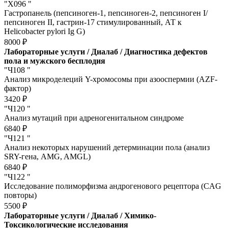
"Х096 "
Гастропанель (пепсиноген-1, пепсиноген-2, пепсиноген I/
пепсиноген II, гастрин-17 стимулированный, АТ к
Helicobacter pylori Ig G)
8000 ₽
Лабораторные услуги / Диалаб / Диагностика дефектов
пола и мужского бесплодия
"Ч108 "
Анализ микроделеций Y-хромосомы при азооспермии (AZF-
фактор)
3420 ₽
"Ч120 "
Анализ мутаций при адреногенитальном синдроме
6840 ₽
"Ч121 "
Анализ некоторых нарушений детерминации пола (анализ
SRY-гена, AMG, AMGL)
6840 ₽
"Ч122 "
Исследование полиморфизма андрогенового рецептора (CAG
повторы)
5500 ₽
Лабораторные услуги / Диалаб / Химико-
Токсикологические исследования