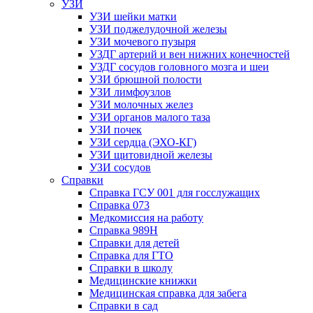
УЗИ
УЗИ шейки матки
УЗИ поджелудочной железы
УЗИ мочевого пузыря
УЗДГ артерий и вен нижних конечностей
УЗДГ сосудов головного мозга и шеи
УЗИ брюшной полости
УЗИ лимфоузлов
УЗИ молочных желез
УЗИ органов малого таза
УЗИ почек
УЗИ сердца (ЭХО-КГ)
УЗИ щитовидной железы
УЗИ сосудов
Справки
Справка ГСУ 001 для госслужащих
Справка 073
Медкомиссия на работу
Справка 989Н
Справки для детей
Справка для ГТО
Справки в школу
Медицинские книжки
Медицинская справка для забега
Справки в сад