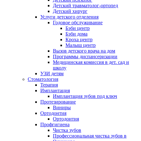
Детский травматолог-ортопед
Детский хирург
Услуги детского отделения
Годовое обслуживание
Бэби центр
Бэби дома
Кроха центр
Малыш центр
Вызов детского врача на дом
Программы диспансеризации
Медицинская комиссия в дет. сад и
школу
УЗИ детям
Стоматология
Терапия
Имплантация
Имплантация зубов под ключ
Протезирование
Виниры
Ортодонтия
Ортодонтия
Профгигиена
Чистка зубов
Профессиональная чистка зубов в