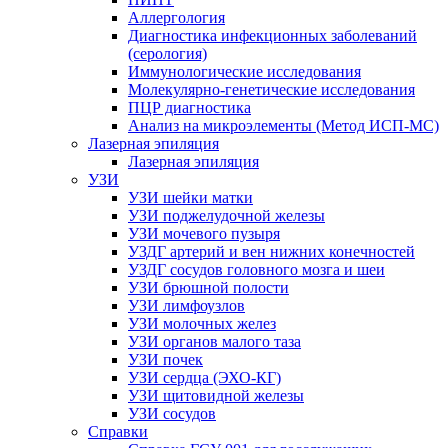
Аллергология
Диагностика инфекционных заболеваний
(серология)
Иммунологические исследования
Молекулярно-генетические исследования
ПЦР диагностика
Анализ на микроэлементы (Метод ИСП-МС)
Лазерная эпиляция
Лазерная эпиляция
УЗИ
УЗИ шейки матки
УЗИ поджелудочной железы
УЗИ мочевого пузыря
УЗДГ артерий и вен нижних конечностей
УЗДГ сосудов головного мозга и шеи
УЗИ брюшной полости
УЗИ лимфоузлов
УЗИ молочных желез
УЗИ органов малого таза
УЗИ почек
УЗИ сердца (ЭХО-КГ)
УЗИ щитовидной железы
УЗИ сосудов
Справки