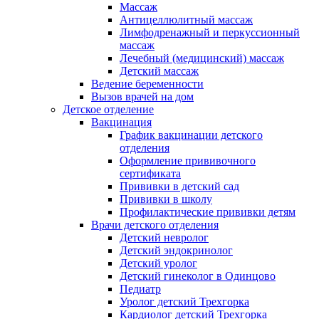
Массаж
Антицеллюлитный массаж
Лимфодренажный и перкуссионный
массаж
Лечебный (медицинский) массаж
Детский массаж
Ведение беременности
Вызов врачей на дом
Детское отделение
Вакцинация
График вакцинации детского
отделения
Оформление прививочного
сертификата
Прививки в детский сад
Прививки в школу
Профилактические прививки детям
Врачи детского отделения
Детский невролог
Детский эндокринолог
Детский уролог
Детский гинеколог в Одинцово
Педиатр
Уролог детский Трехгорка
Кардиолог детский Трехгорка