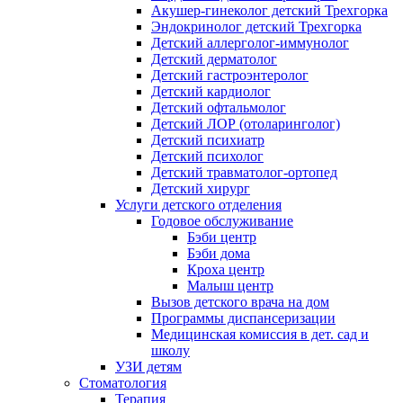
Акушер-гинеколог детский Трехгорка
Эндокринолог детский Трехгорка
Детский аллерголог-иммунолог
Детский дерматолог
Детский гастроэнтеролог
Детский кардиолог
Детский офтальмолог
Детский ЛОР (отоларинголог)
Детский психиатр
Детский психолог
Детский травматолог-ортопед
Детский хирург
Услуги детского отделения
Годовое обслуживание
Бэби центр
Бэби дома
Кроха центр
Малыш центр
Вызов детского врача на дом
Программы диспансеризации
Медицинская комиссия в дет. сад и
школу
УЗИ детям
Стоматология
Терапия