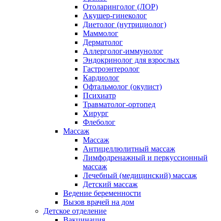
Отоларинголог (ЛОР)
Акушер-гинеколог
Диетолог (нутрициолог)
Маммолог
Дерматолог
Аллерголог-иммунолог
Эндокринолог для взрослых
Гастроэнтеролог
Кардиолог
Офтальмолог (окулист)
Психиатр
Травматолог-ортопед
Хирург
Флеболог
Массаж
Массаж
Антицеллюлитный массаж
Лимфодренажный и перкуссионный
массаж
Лечебный (медицинский) массаж
Детский массаж
Ведение беременности
Вызов врачей на дом
Детское отделение
Вакцинация