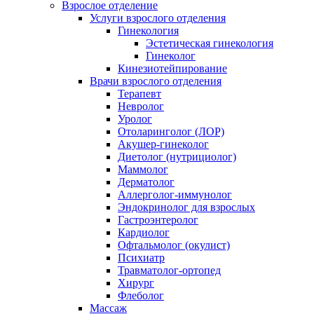
Взрослое отделение
Услуги взрослого отделения
Гинекология
Эстетическая гинекология
Гинеколог
Кинезиотейпирование
Врачи взрослого отделения
Терапевт
Невролог
Уролог
Отоларинголог (ЛОР)
Акушер-гинеколог
Диетолог (нутрициолог)
Маммолог
Дерматолог
Аллерголог-иммунолог
Эндокринолог для взрослых
Гастроэнтеролог
Кардиолог
Офтальмолог (окулист)
Психиатр
Травматолог-ортопед
Хирург
Флеболог
Массаж