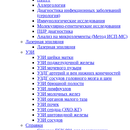
Аллергология
Диагностика инфекционных заболеваний
(серология)
Иммунологические исследования
Молекулярно-генетические исследования
ПЦР диагностика
Анализ на микроэлементы (Метод ИСП-МС)
Лазерная эпиляция
Лазерная эпиляция
УЗИ
УЗИ шейки матки
УЗИ поджелудочной железы
УЗИ мочевого пузыря
УЗДГ артерий и вен нижних конечностей
УЗДГ сосудов головного мозга и шеи
УЗИ брюшной полости
УЗИ лимфоузлов
УЗИ молочных желез
УЗИ органов малого таза
УЗИ почек
УЗИ сердца (ЭХО-КГ)
УЗИ щитовидной железы
УЗИ сосудов
Справки