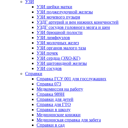
УЗИ
УЗИ шейки матки
УЗИ поджелудочной железы
УЗИ мочевого пузыря
УЗДГ артерий и вен нижних конечностей
УЗДГ сосудов головного мозга и шеи
УЗИ брюшной полости
УЗИ лимфоузлов
УЗИ молочных желез
УЗИ органов малого таза
УЗИ почек
УЗИ сердца (ЭХО-КГ)
УЗИ щитовидной железы
УЗИ сосудов
Справки
Справка ГСУ 001 для госслужащих
Справка 073
Медкомиссия на работу
Справка 989Н
Справки для детей
Справка для ГТО
Справки в школу
Медицинские книжки
Медицинская справка для забега
Справки в сад