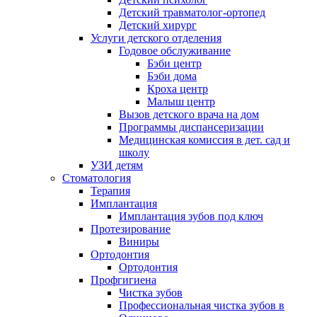
Детский травматолог-ортопед
Детский хирург
Услуги детского отделения
Годовое обслуживание
Бэби центр
Бэби дома
Кроха центр
Малыш центр
Вызов детского врача на дом
Программы диспансеризации
Медицинская комиссия в дет. сад и
школу
УЗИ детям
Стоматология
Терапия
Имплантация
Имплантация зубов под ключ
Протезирование
Виниры
Ортодонтия
Ортодонтия
Профгигиена
Чистка зубов
Профессиональная чистка зубов в