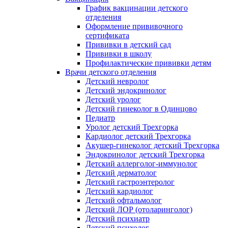
График вакцинации детского
отделения
Оформление прививочного
сертификата
Прививки в детский сад
Прививки в школу
Профилактические прививки детям
Врачи детского отделения
Детский невролог
Детский эндокринолог
Детский уролог
Детский гинеколог в Одинцово
Педиатр
Уролог детский Трехгорка
Кардиолог детский Трехгорка
Акушер-гинеколог детский Трехгорка
Эндокринолог детский Трехгорка
Детский аллерголог-иммунолог
Детский дерматолог
Детский гастроэнтеролог
Детский кардиолог
Детский офтальмолог
Детский ЛОР (отоларинголог)
Детский психиатр
Детский психолог