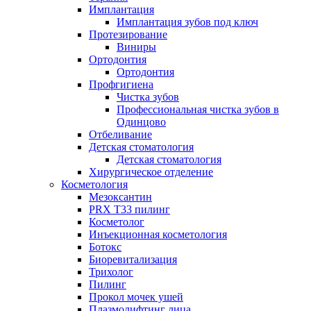
Имплантация
Имплантация зубов под ключ
Протезирование
Виниры
Ортодонтия
Ортодонтия
Профгигиена
Чистка зубов
Профессиональная чистка зубов в
Одинцово
Отбеливание
Детская стоматология
Детская стоматология
Хирургическое отделение
Косметология
Мезоксантин
PRX T33 пилинг
Косметолог
Инъекционная косметология
Ботокс
Биоревитализация
Трихолог
Пилинг
Прокол мочек ушей
Плазмолифтинг лица