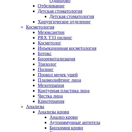
Одинцово
Отбеливание
Детская стоматология
Детская стоматология
Хирургическое отделение
Косметология
Мезоксантин
PRX T33 пилинг
Косметолог
Инъекционная косметология
Ботокс
Биоревитализация
Трихолог
Пилинг
Прокол мочек ушей
Плазмолифтинг лица
Мезотерапия
Контурная пластика лица
Чистка лица
Криотерапия
Анализы
Анализы крови
Анализ крови
Аутоиммунные антитела
Биохимия крови