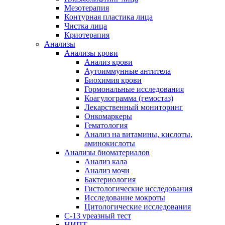
Мезотерапия
Контурная пластика лица
Чистка лица
Криотерапия
Анализы
Анализы крови
Анализ крови
Аутоиммунные антитела
Биохимия крови
Гормональные исследования
Коагулограмма (гемостаз)
Лекарственный мониторинг
Онкомаркеры
Гематология
Анализ на витамины, кислоты,
аминокислоты
Анализы биоматериалов
Анализ кала
Анализ мочи
Бактериология
Гистологические исследования
Исследование мокроты
Цитологические исследования
С-13 уреазный тест
НИПТ