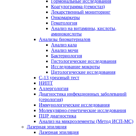
Гормональные исследования
Коагулограмма (гемостаз)
Лекарственный мониторинг
Онкомаркеры
Гематология
Анализ на витамины, кислоты,
аминокислоты
Анализы биоматериалов
Анализ кала
Анализ мочи
Бактериология
Гистологические исследования
Исследование мокроты
Цитологические исследования
С-13 уреазный тест
НИПТ
Аллергология
Диагностика инфекционных заболеваний
(серология)
Иммунологические исследования
Молекулярно-генетические исследования
ПЦР диагностика
Анализ на микроэлементы (Метод ИСП-МС)
Лазерная эпиляция
Лазерная эпиляция